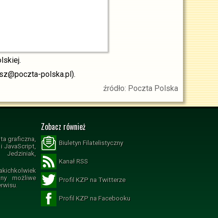
skiej.
bisz@poczta-polska.pl).
źródło: Poczta Polska
Zobacz również
ta graficzna,
Biuletyn Filatelistyczny
 JavaScript,
Jedziniak,
Kanał RSS
ichkolwiek
ony możliwe
Profil KZP na Twitterze
erwisu.
Profil KZP na Facebooku