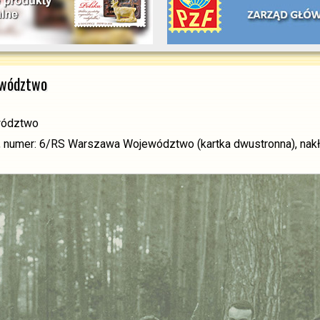
ewództwo
wództwo
, numer: 6/RS Warszawa Województwo (kartka dwustronna), nakł