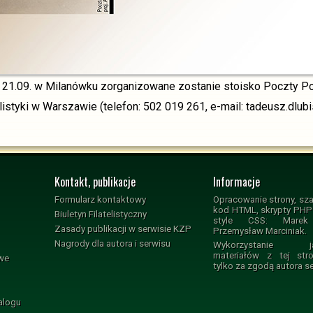
 21.09. w Milanówku zorganizowane zostanie stoisko Poczty Pol
elistyki w Warszawie (telefon: 502 019 261, e-mail: tadeusz.dlu
Kontakt, publikacje
Informacje
Formularz kontaktowy
Opracowanie strony, sza
kod HTML, skrypty PHP i
Biuletyn Filatelistyczny
style CSS: Marek 
Zasady publikacji w serwisie KZP
Przemysław Marciniak.
Nagrody dla autora i serwisu
Wykorzystanie jak
materiałów z tej str
owe
tylko za zgodą autora s
alogu