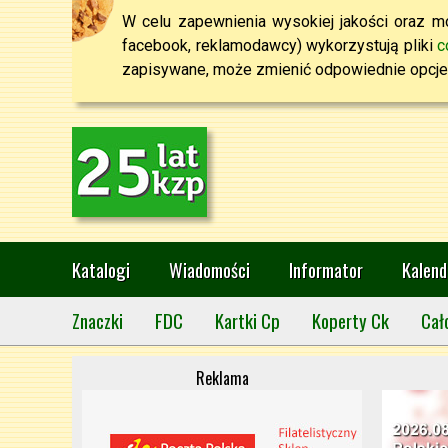
W celu zapewnienia wysokiej jakości oraz mo
facebook, reklamodawcy) wykorzystują pliki
c
zapisywane, może zmienić odpowiednie opcje 
Katalogi
Wiadomości
Informator
Kalend
Znaczki
FDC
Kartki Cp
Koperty Ck
Cał
Reklama