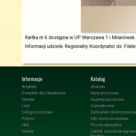
Kartka nr 6 dostępna w UP Warszawa 1 i Milanówek.
Informacji udziela: Regionalny Koordynator ds. Filat
Informacje
Katalog
Artykuły
Znaczki
Poradnik dla Filatelistów
Karty pocztowe
Handel
Koperty pocztowe
Linki
Całostki inne
Usługi pocztowe
Datowniki okoliczności
Pomoc
Erki okolicznościowe
FAQ
Poczty specjalne
Serwis
Cennik znaczków wg kat
Fischer