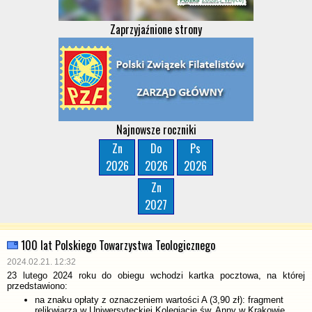
Zaprzyjaźnione strony
Najnowsze roczniki
Zn
Do
Ps
2026
2026
2026
Zn
2027
100 lat Polskiego Towarzystwa Teologicznego
2024.02.21. 12:32
23 lutego 2024 roku do obiegu wchodzi kartka pocztowa, na której
przedstawiono:
na znaku opłaty z oznaczeniem wartości A (3,90 zł): fragment
relikwiarza w Uniwersyteckiej Kolegiacie św. Anny w Krakowie