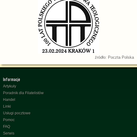
źródło: Poczta Polska
Informacje
Artykuły
Poradnik dla Filatelistów
Handel
Linki
Usługi pocztowe
Pomoc
FAQ
Serwis