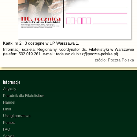
Kartki nr 2 i 3 dostępne w UP Warszawa 1.
Informacji udziela: Regionalny Koordynator ds. Filatelistyki w Warszawie
(telefon: 502 019 261, e-mail: tadeusz.dlubisz@poczta-polska.pl).
źródło: Poczta Polska
Informacje
Artykuły
Poradnik dla Filatelistów
Handel
Linki
Usługi pocztowe
Pomoc
FAQ
Serwis