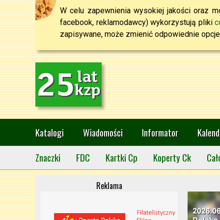
W celu zapewnienia wysokiej jakości oraz mo
facebook, reklamodawcy) wykorzystują pliki
c
zapisywane, może zmienić odpowiednie opcje 
Katalogi
Wiadomości
Informator
Kalend
Znaczki
FDC
Kartki Cp
Koperty Ck
Cał
Reklama