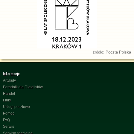
źródło: Poczta Polska
Informacje
Artykuły
Poradnik dla Filatelistów
Handel
Linki
Usługi pocztowe
Pomoc
FAQ
Serwis
Serwisy specjalne