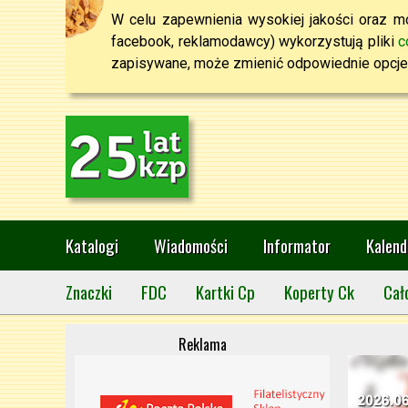
W celu zapewnienia wysokiej jakości oraz mo
facebook, reklamodawcy) wykorzystują pliki
c
zapisywane, może zmienić odpowiednie opcje 
Katalogi
Wiadomości
Informator
Kalend
Znaczki
FDC
Kartki Cp
Koperty Ck
Cał
Reklama