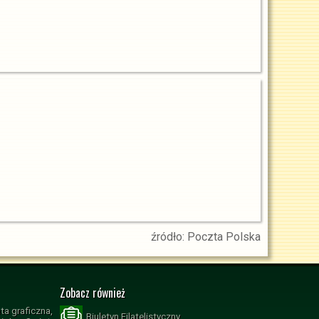
źródło: Poczta Polska
Zobacz również
ta graficzna,
Biuletyn Filatelistyczny