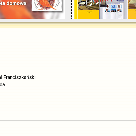
l Franciszkański
nda