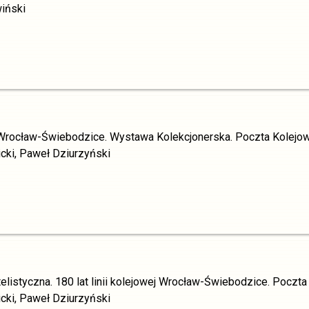
iński
ej Wrocław-Świebodzice. Wystawa Kolekcjonerska. Poczta Kolejow
icki, Paweł Dziurzyński
elistyczna. 180 lat linii kolejowej Wrocław-Świebodzice. Poczt
icki, Paweł Dziurzyński