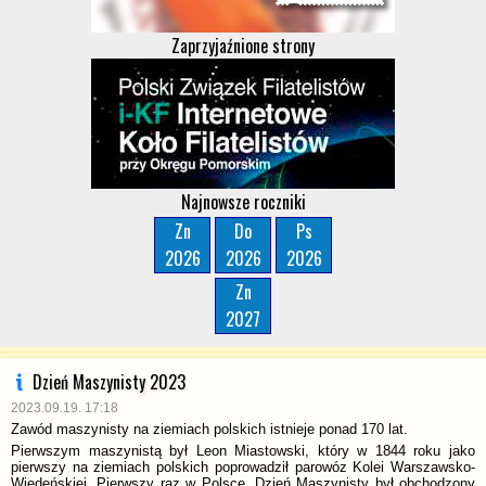
Zaprzyjaźnione strony
Najnowsze roczniki
Zn
Do
Ps
2026
2026
2026
Zn
2027
Dzień Maszynisty 2023
2023.09.19. 17:18
Zawód maszynisty na ziemiach polskich istnieje ponad 170 lat.
Pierwszym maszynistą był Leon Miastowski, który w 1844 roku jako
pierwszy na ziemiach polskich poprowadził parowóz Kolei Warszawsko-
Wiedeńskiej. Pierwszy raz w Polsce, Dzień Maszynisty był obchodzony