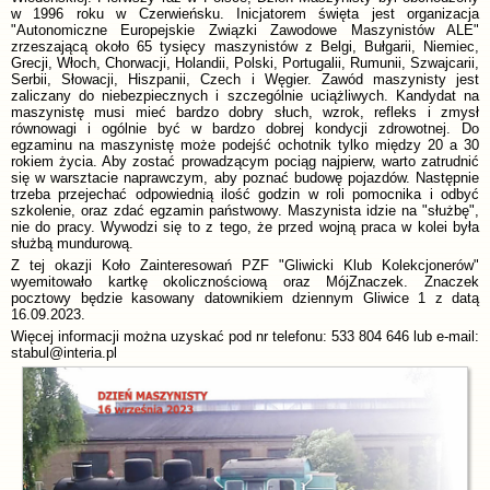
w 1996 roku w Czerwieńsku. Inicjatorem święta jest organizacja
"Autonomiczne Europejskie Związki Zawodowe Maszynistów ALE"
zrzeszającą około 65 tysięcy maszynistów z Belgi, Bułgarii, Niemiec,
Grecji, Włoch, Chorwacji, Holandii, Polski, Portugalii, Rumunii, Szwajcarii,
Serbii, Słowacji, Hiszpanii, Czech i Węgier. Zawód maszynisty jest
zaliczany do niebezpiecznych i szczególnie uciążliwych. Kandydat na
maszynistę musi mieć bardzo dobry słuch, wzrok, refleks i zmysł
równowagi i ogólnie być w bardzo dobrej kondycji zdrowotnej. Do
egzaminu na maszynistę może podejść ochotnik tylko między 20 a 30
rokiem życia. Aby zostać prowadzącym pociąg najpierw, warto zatrudnić
się w warsztacie naprawczym, aby poznać budowę pojazdów. Następnie
trzeba przejechać odpowiednią ilość godzin w roli pomocnika i odbyć
szkolenie, oraz zdać egzamin państwowy. Maszynista idzie na "służbę",
nie do pracy. Wywodzi się to z tego, że przed wojną praca w kolei była
służbą mundurową.
Z tej okazji Koło Zainteresowań PZF "Gliwicki Klub Kolekcjonerów"
wyemitowało kartkę okolicznościową oraz MójZnaczek. Znaczek
pocztowy będzie kasowany datownikiem dziennym Gliwice 1 z datą
16.09.2023.
Więcej informacji można uzyskać pod nr telefonu: 533 804 646 lub e-mail:
stabul@interia.pl