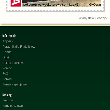
Władysław Gębczyk
Informacje
Artykuły
Poradnik dla Filatelistów
Handel
Linki
Usługi pocztowe
Pomoc
FAQ
Serwis
Serwisy specjalne
Katalog
Znaczki
Karty pocztowe