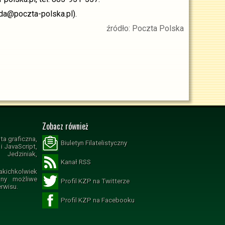
oda@poczta-polska.pl).
źródło: Poczta Polska
Zobacz również
ta graficzna,
Biuletyn Filatelistyczny
 JavaScript,
Jedziniak,
Kanał RSS
ichkolwiek
ony możliwe
Profil KZP na Twitterze
erwisu.
Profil KZP na Facebooku