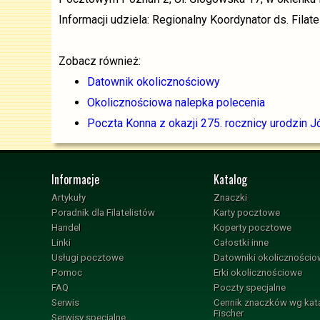
Informacji udziela: Regionalny Koordynator ds. Filat
Zobacz również:
Datownik okolicznościowy
Okolicznościowa nalepka polecenia
Poczta Konna z okazji 275. rocznicy urodzin 
Informacje
Katalog
Artykuły
Znaczki
Poradnik dla Filatelistów
Karty pocztowe
Handel
Koperty pocztowe
Linki
Całostki inne
Usługi pocztowe
Datowniki okoliczności
Pomoc
Erki okolicznościowe
FAQ
Poczty specjalne
Serwis
Cennik znaczków wg kat
Fischer
Serwisy specjalne