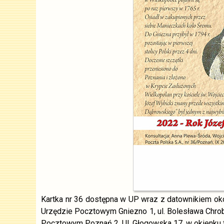
Kartka nr 36 dostępna w UP wraz z datownikiem oko
Urzędzie Pocztowym Gniezno 1, ul. Bolesława Chrob
Pocztowym Poznań 2, Ul. Głogowska 17, w okienku fi