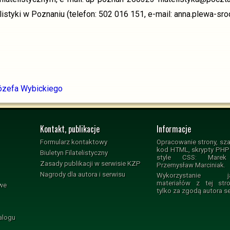
elistyki w Poznaniu (telefon: 502 016 151, e-mail: anna.plewa-sr
Józefa Wybickiego
Kontakt, publikacje
Informacje
Formularz kontaktowy
Opracowanie strony, sza
kod HTML, skrypty PHP i
Biuletyn Filatelistyczny
style CSS: Marek 
Zasady publikacji w serwisie KZP
Przemysław Marciniak.
Nagrody dla autora i serwisu
Wykorzystanie jak
materiałów z tej str
owe
tylko za zgodą autora s
alogu