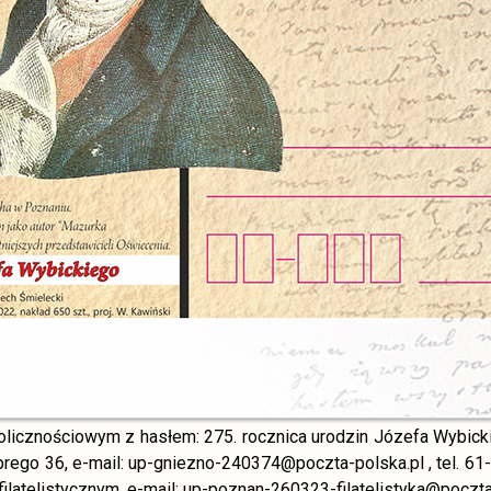
licznościowym z hasłem: 275. rocznica urodzin Józefa Wybick
rego 36, e-mail: up-gniezno-240374@poczta-polska.pl , tel. 61
latelistycznym, e-mail: up-poznan-260323-filatelistyka@poczta-