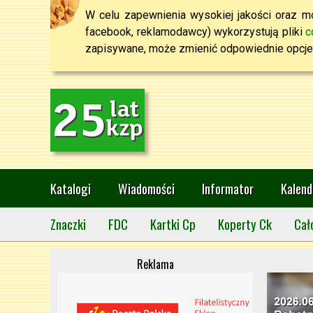
W celu zapewnienia wysokiej jakości oraz mo
facebook, reklamodawcy) wykorzystują pliki
c
zapisywane, może zmienić odpowiednie opcje 
Katalogi
Wiadomości
Informator
Kalend
Znaczki
FDC
Kartki Cp
Koperty Ck
Cał
Reklama