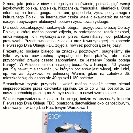
Strona, jako jedna z niewielu tego typu na świecie, posiada pięć wersji
językowych: polską, angielską, hiszpańską, francuską i niemiecką. Obok
informacji na temat geografii, historii, gospodarki, życia politycznego i
kulturalnego Polski, na internautów czeka wiele ciekawostek na temat
naszych obyczajów, ulubionych potraw i życia towarzyskiego.
Dla osób poszukujących ciekawych fotografii przygotowano bazę Obrazy
Polski, z której można pobrać zdjęcia, w profesjonalnej rozdzielczości,
umożliwiającej ich wykorzystanie przez dziennikarzy do publikacji
prasowych. Przedstawione na znaczku oraz towarzyszącej im kopercie
Pierwszego Dnia Obiegu FDC zdjęcia, również pochodzą ze tej bazy.
Prezentując bociana białego na znaczku pocztowym, pragnęliśmy nie
tylko wyrazić powszechną sympatię do tych ptaków, ale także
przypomnieć prawdę często zapomnianą, że jesteśmy "ptasią potęgą
Europy". W Polsce mieszka najwięcej bocianów w Europie - 40 tysięcy
par. Są nawet miejscowości, w których bocianów jest więcej, niż ludzi,
np. we wsi Żywkowo, w północnej Warmii, gdzie na zaledwie 36.
mieszkańców, doliczono się 40 gniazd i 180 boćków.
Stosunkowo czysta przyroda - wciąż można znaleźć tereny niemal
nieprzeobrażone przez człowieka sprawia, że to co u nas pospolite, za
naszą zachodnią granicą może być rzadkie, a nawet wymierające.
W dniu wprowadzenia znaczka do obiegu, będzie w sprzedaży koperta
Pierwszego Dnia Obiegu FDC, opatrzona datownikiem okolicznościowym,
stosowanym w Urzędzie Pocztowym Warszawa 1.