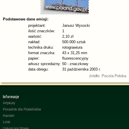
Podstawowe dane emisji:
projektant:
Janusz Wysocki
ilość znaczków:
1
wartość:
2,10 zł
nakład:
500.000 sztuk
technika druku:
rotograwiura
format znaczka:
43 x 31,25 mm
papier:
fluorescencyjny
arkusz sprzedażny:
50 - znaczkowy
data obiegu:
31 października 2003 r.
źródło: Poczta Polska
Informacje
Artykuły
Poradnik dla Filatelistów
Handel
Linki
Usługi pocztowe