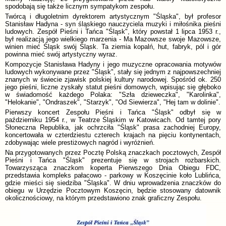
spodobają się także licznym sympatykom zespołu.
Twórcą i długoletnim dyrektorem artystycznym "Śląska", był profesor
Stanisław Hadyna - syn śląskiego nauczyciela muzyki i miłośnika pieśni
ludowych. Zespół Pieśni i Tańca "Śląsk", który powstał 1 lipca 1953 r.,
był realizacją jego wielkiego marzenia - Ma Mazowsze swoje Mazowsze,
winien mieć Śląsk swój Śląsk. Ta ziemia kopalń, hut, fabryk, pól i gór
powinna mieć swój artystyczny wyraz.
Kompozycje Stanisława Hadyny i jego muzyczne opracowania motywów
ludowych wykonywane przez "Śląsk", stały się jednym z najpowszechniej
znanych w świecie zjawisk polskiej kultury narodowej. Spośród ok. 250
jego pieśni, liczne zyskały statut pieśni domowych, wpisując się głęboko
w świadomość każdego Polaka: "Szła dzieweczka", "Karolinka",
"Helokanie", "Ondraszek", "Starzyk", "Od Siewierza", "Hej tam w dolinie".
Pierwszy koncert Zespołu Pieśni i Tańca "Śląsk" odbył się w
październiku 1954 r., w Teatrze Śląskim w Katowicach. Od tamtej pory
Słoneczna Republika, jak ochrzciła "Śląsk" prasa zachodniej Europy,
koncertowała w czterdziestu czterech krajach na pięciu kontynentach,
zdobywając wiele prestiżowych nagród i wyróżnień.
Na przygotowanych przez Pocztę Polską znaczkach pocztowych, Zespół
Pieśni i Tańca "Śląsk" prezentuje się w strojach rozbarskich.
Towarzysząca znaczkom koperta Pierwszego Dnia Obiegu FDC,
przedstawia kompleks pałacowo - parkowy w Koszęcinie koło Lublińca,
gdzie mieści się siedziba "Śląska". W dniu wprowadzenia znaczków do
obiegu w Urzędzie Pocztowym Koszęcin, będzie stosowany datownik
okolicznościowy, na którym przedstawiono znak graficzny Zespołu.