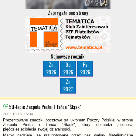
Zaprzyjaźnione strony
Najnowsze roczniki
Zn
Do
Ps
2026
2026
2026
Zn
2027
50-lecie Zespołu Pieśni I Tańca "Śląsk"
2003.10.15. 15:34
Prezentowane znaczki pocztowe są ukłonem Poczty Polskiej w stronę
Zespołu Pieśni i Tańca "Śląsk", który obchodzi jubileusz
pięćdziesięciolecia swojej działalności.
Mamy nadzieję, że przygotowane przez nas walory filatelistyczne