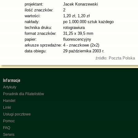
projektant:
Jacek Konarzewski
ilość znaczków:
2
wartości:
1,20 zł, 1,20 zł
nakłady:
po 1.000.000 sztuk każdego
technika druku:
rotograwiura
format znaczków:
31,25 x 39,5 mm
papier:
fluorescencyjny
arkusze sprzedażne:
4 - znaczkowe (2x2)
data obiegu:
29 października 2003 r.
źródło: Poczta Polska
Informacje
Artykuły
Poradnik dla Filatelistów
Handel
Linki
Usługi pocztowe
Pomoc
FAQ
Serwis