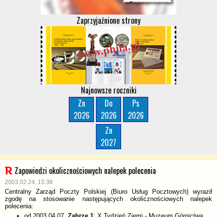
Zaprzyjaźnione strony
Najnowsze roczniki
Zn
Do
Ps
2026
2026
2026
Zn
2027
Zapowiedzi okolicznościowych nalepek polecenia
2003.02.24. 15:38
Centralny Zarząd Poczty Polskiej (Biuro Usług Pocztowych) wyraził
zgodę na stosowanie następujących okolicznościowych nalepek
polecenia:
od 2003.04.07.
Zabrze 1
: X Tydzień Ziemi - Muzeum Górnictwa