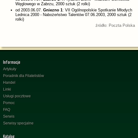
Węglowego w Zabrzu, 2000 sztuk (2 rolki)
od 2003.06.07.
Gniezno 1
: VII Ogólnopolskie Spotkanie Młodych
Lednica 2000 - Nabożeństwo Talentów 07.06.2003, 2000 sztuk (2
rolki)
źródło: Poczta Polska
Informacje
Artykuły
Poradnik dla Filatelistów
Handel
Linki
Usługi pocztowe
Pomoc
FAQ
Serwis
Serwisy specjalne
Katalog