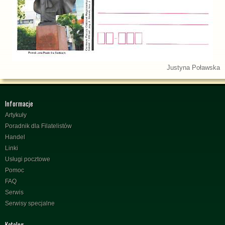
Justyna Poławska
Informacje
Artykuły
Poradnik dla Filatelistów
Handel
Linki
Usługi pocztowe
Pomoc
FAQ
Serwis
Serwisy specjalne
Katalog