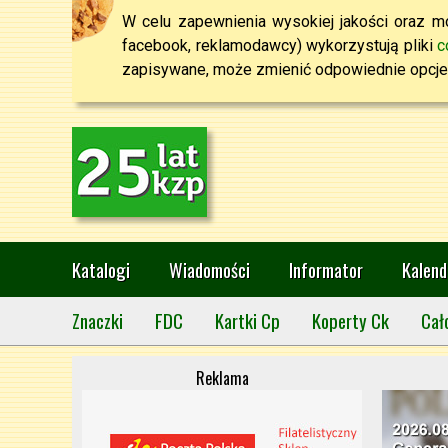
W celu zapewnienia wysokiej jakości oraz mo
facebook, reklamodawcy) wykorzystują pliki
c
zapisywane, może zmienić odpowiednie opcje 
Katalogi
Wiadomości
Informator
Kalend
Znaczki
FDC
Kartki Cp
Koperty Ck
Cał
Reklama