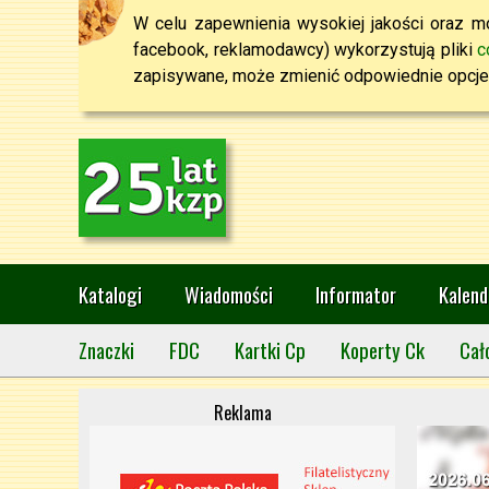
W celu zapewnienia wysokiej jakości oraz mo
facebook, reklamodawcy) wykorzystują pliki
c
zapisywane, może zmienić odpowiednie opcje 
Katalogi
Wiadomości
Informator
Kalend
Znaczki
FDC
Kartki Cp
Koperty Ck
Cał
Reklama