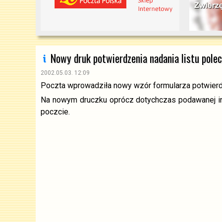
Nowy druk potwierdzenia nadania listu pole
2002.05.03. 12:09
Poczta wprowadziła nowy wzór formularza potwierdz
Na nowym druczku oprócz dotychczas podawanej info
poczcie.