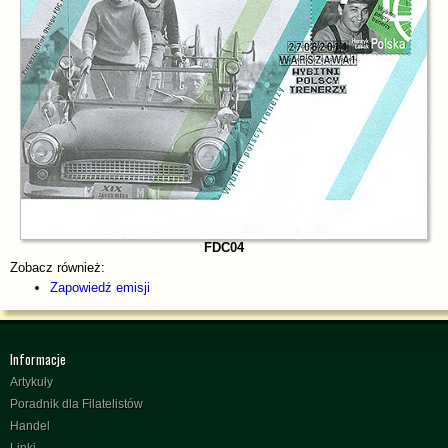
FDC04
Zobacz również:
Zapowiedź emisji
Informacje
Artykuły
Poradnik dla Filatelistów
Handel