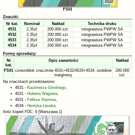
FS01
Znaczki:
Nr kat.
Nominał
Nakład
Technika druku
4531
2,35zł
200.000 szt.
rotograwiura PWPW SA
4532
2,35zł
200.000 szt.
rotograwiura PWPW SA
4533
2,35zł
200.000 szt.
rotograwiura PWPW SA
4534
2,35zł
200.000 szt.
rotograwiura PWPW SA
Formy sprzedaży:
Nr
Opis zawartości
Nakład
kat.
FS01
czworoblok znaczków 4531+4532/4533+4534, ozdobne
200.000
marginesy
szt.
Na znaczkach przedstawiono:
4531 -
Kazimierza Górskiego
,
4531 -
Huberta Wagnera
,
4531 -
Feliksa Stamma
,
4534 -
Henryka Łasaka
.
Ilość kopert FDC: 4 (Warszawa 1)