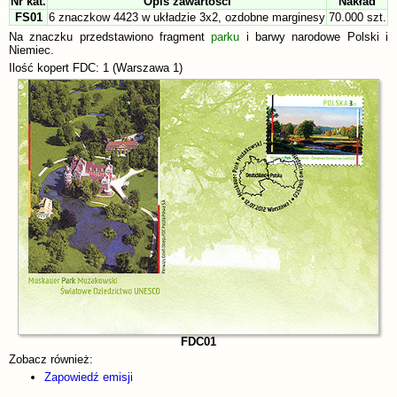
Nr kat.
Opis zawartości
Nakład
FS01
6 znaczkow 4423 w układzie 3x2, ozdobne marginesy
70.000 szt.
Na znaczku przedstawiono fragment
parku
i barwy narodowe Polski i
Niemiec.
Ilość kopert FDC: 1 (Warszawa 1)
FDC01
Zobacz również:
Zapowiedź emisji