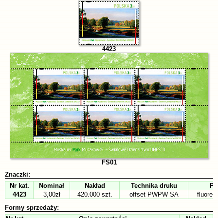
4423
FS01
Znaczki:
Nr kat.
Nominał
Nakład
Technika druku
Pa
4423
3,00zł
420.000 szt.
offset PWPW SA
fluores
Formy sprzedaży: