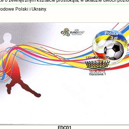
e o zewnętrznym kształcie prostokąta, w układzie dwóch pozio
rodowe Polski i Ukrainy.
FDC01