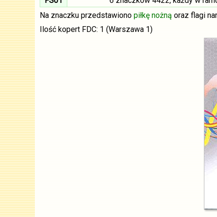
FS01
6 znaczków 4422, każdy w ramc
Na znaczku przedstawiono
piłkę nożną
oraz flagi na
Ilość kopert FDC: 1 (Warszawa 1)