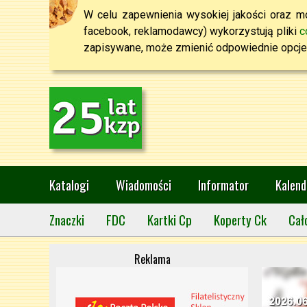
W celu zapewnienia wysokiej jakości oraz mo
facebook, reklamodawcy) wykorzystują pliki
c
zapisywane, może zmienić odpowiednie opcje 
Katalogi
Wiadomości
Informator
Kalend
Znaczki
FDC
Kartki Cp
Koperty Ck
Cał
Reklama