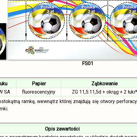
FS01
ruku
Papier
Ząbkowanie
W SA
fluorescencyjny
ZG 11,5:11,5d + okrąg + 2 łuki
tokątną ramkę, wewnątrz której znajdują się otwory perforacy
mki.
Opis zawartości