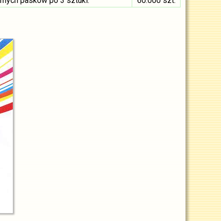
mych pasków po 3 sztuki.
60.000 szt.