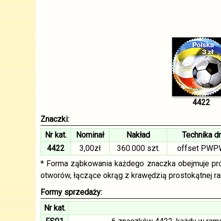
4422
Znaczki:
Nr kat.
Nominał
Nakład
Technika d
4422
3,00zł
360.000 szt.
offset PWP
* Forma ząbkowania każdego znaczka obejmuje pros
otworów, łączące okrąg z krawędzią prostokątnej ra
Formy sprzedaży:
Nr kat.