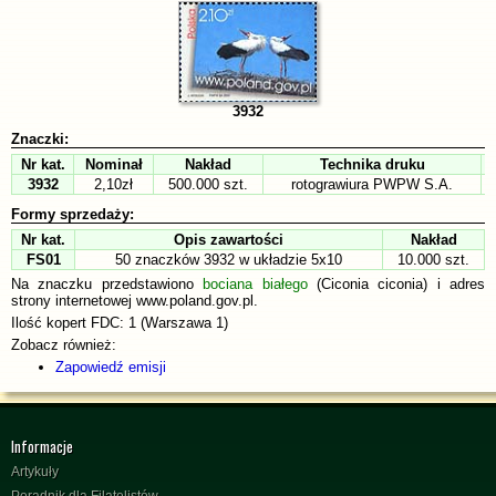
3932
Znaczki:
Nr kat.
Nominał
Nakład
Technika druku
3932
2,10zł
500.000 szt.
rotograwiura PWPW S.A.
Formy sprzedaży:
Nr kat.
Opis zawartości
Nakład
FS01
50 znaczków 3932 w układzie 5x10
10.000 szt.
Na znaczku przedstawiono
bociana białego
(Ciconia ciconia) i adres
strony internetowej www.poland.gov.pl.
Ilość kopert FDC: 1 (Warszawa 1)
Zobacz również:
Zapowiedź emisji
Informacje
Artykuły
Poradnik dla Filatelistów