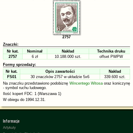
2757
Znaczki:
Nr kat.
Nominał
Nakład
Technika druku
2757
6 zł
10.188.000 szt.
offset PWPW
Formy sprzedaży:
Nr kat.
Opis zawartości
Nakład
FS01
30 znaczków 2757 w układzie 5x6
339.600 szt.
Na znaczku przedstawiono podobiznę
Wincentego Witosa
oraz koniczynę
- symbol ruchu ludowego.
Ilość kopert FDC: 1 (Warszawa 1)
W obiegu do 1994.12.31.
Informacje
Artykuły