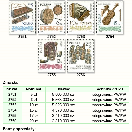
2751
2752
2753
2754
2755
2756
Znaczki:
Nr kat.
Nominał
Nakład
Technika druku
2751
5 zł
5.505.000 szt.
rotograwiura PWPW
2752
6 zł
5.565.000 szt.
rotograwiura PWPW
2753
10 zł
5.525.000 szt.
rotograwiura PWPW
2754
15 zł
4.570.000 szt.
rotograwiura PWPW
2755
17 zł
3.410.000 szt.
rotograwiura PWPW
2756
29 zł
2.310.000 szt.
rotograwiura PWPW
Formy sprzedaży: