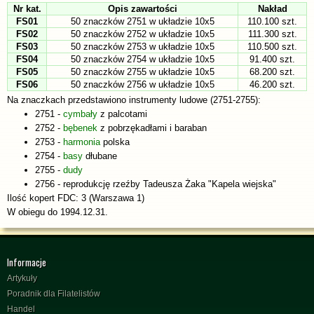
Nr kat.
Opis zawartości
Nakład
FS01
50 znaczków 2751 w układzie 10x5
110.100 szt.
FS02
50 znaczków 2752 w układzie 10x5
111.300 szt.
FS03
50 znaczków 2753 w układzie 10x5
110.500 szt.
FS04
50 znaczków 2754 w układzie 10x5
91.400 szt.
FS05
50 znaczków 2755 w układzie 10x5
68.200 szt.
FS06
50 znaczków 2756 w układzie 10x5
46.200 szt.
Na znaczkach przedstawiono instrumenty ludowe (2751-2755):
2751 -
cymbały
z palcotami
2752 -
bębenek
z pobrzękadłami i baraban
2753 -
harmonia
polska
2754 -
basy
dłubane
2755 -
dudy
2756 - reprodukcję rzeźby Tadeusza Żaka "Kapela wiejska"
Ilość kopert FDC: 3 (Warszawa 1)
W obiegu do 1994.12.31.
Informacje
Artykuły
Poradnik dla Filatelistów
Handel