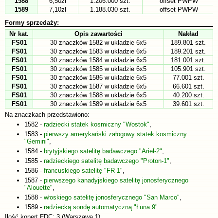
1588
6,50zł
1.206.000 szt.
offset PWPW
1589
7,10zł
1.188.030 szt.
offset PWPW
Formy sprzedaży:
Nr kat.
Opis zawartości
Nakład
FS01
30 znaczków 1582 w układzie 6x5
189.801 szt.
FS01
30 znaczków 1583 w układzie 6x5
189.201 szt.
FS01
30 znaczków 1584 w układzie 6x5
181.001 szt.
FS01
30 znaczków 1585 w układzie 6x5
105.901 szt.
FS01
30 znaczków 1586 w układzie 6x5
77.001 szt.
FS01
30 znaczków 1587 w układzie 6x5
66.601 szt.
FS01
30 znaczków 1588 w układzie 6x5
40.200 szt.
FS01
30 znaczków 1589 w układzie 6x5
39.601 szt.
Na znaczkach przedstawiono:
1582 -
radziecki statek kosmiczny "Wostok"
,
1583 -
pierwszy amerykański załogowy statek kosmiczny
"Gemini"
,
1584 -
brytyjskiego satelitę badawczego "Ariel-2"
,
1585 -
radzieckiego satelitę badawczego "Proton-1"
,
1586 -
francuskiego satelitę "FR 1"
,
1587 -
pierwszego kanadyjskiego satelitę jonosferycznego
"Alouette"
,
1588 -
włoskiego satelitę jonosferycznego "San Marco"
,
1589 -
radziecką sondę automatyczną "Łuna 9"
.
Ilość kopert FDC: 3 (Warszawa 1)