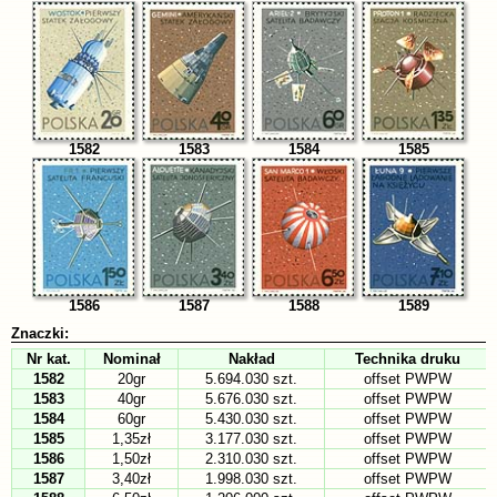
1582
1583
1584
1585
1586
1587
1588
1589
Znaczki:
Nr kat.
Nominał
Nakład
Technika druku
1582
20gr
5.694.030 szt.
offset PWPW
1583
40gr
5.676.030 szt.
offset PWPW
1584
60gr
5.430.030 szt.
offset PWPW
1585
1,35zł
3.177.030 szt.
offset PWPW
1586
1,50zł
2.310.030 szt.
offset PWPW
1587
3,40zł
1.998.030 szt.
offset PWPW