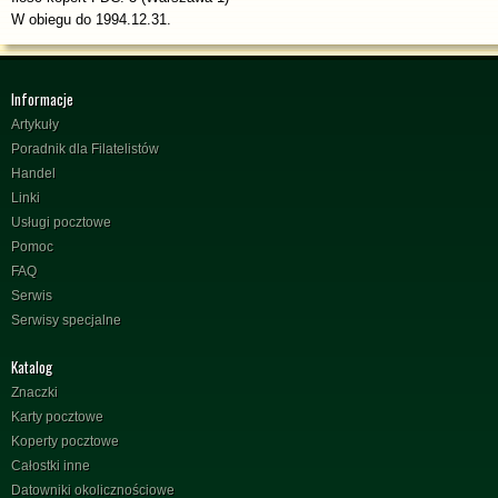
W obiegu do 1994.12.31.
Informacje
Artykuły
Poradnik dla Filatelistów
Handel
Linki
Usługi pocztowe
Pomoc
FAQ
Serwis
Serwisy specjalne
Katalog
Znaczki
Karty pocztowe
Koperty pocztowe
Całostki inne
Datowniki okolicznościowe