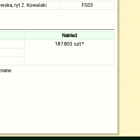
owska, ryt Z. Kowalski
FS03
Nakład
187.803 szt.*
znane.