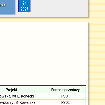
Zn
2027
Projekt
Forma sprzedaży
owska, ryt E. Konecki
FS01
owska, ryt B. Kowalska
FS02