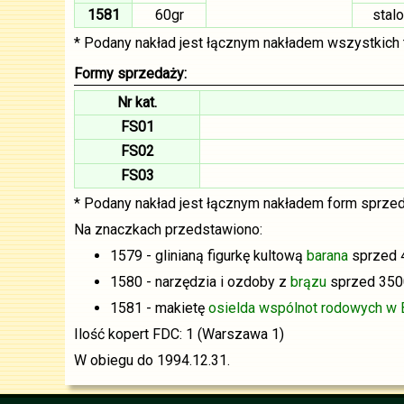
1581
60gr
stal
* Podany nakład jest łącznym nakładem wszystkich t
Formy sprzedaży:
Nr kat.
FS01
FS02
FS03
* Podany nakład jest łącznym nakładem form sprzed
Na znaczkach przedstawiono:
1579 - glinianą figurkę kultową
barana
sprzed 4 
1580 - narzędzia i ozdoby z
brązu
sprzed 3500
1581 - makietę
osielda wspólnot rodowych w 
Ilość kopert FDC: 1 (Warszawa 1)
W obiegu do 1994.12.31.