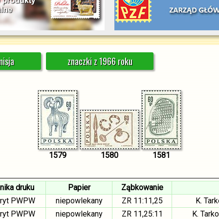
isja
znaczki z 1966 roku
1579
1580
1581
nika druku
Papier
Ząbkowanie
oryt PWPW
niepowlekany
ZR 11:11,25
K. Tark
oryt PWPW
niepowlekany
ZR 11,25:11
K. Tark