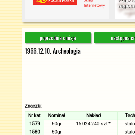
poprzednia emisja
następna em
1966.12.10. Archeologia
Znaczki:
Nr kat.
Nominał
Nakład
Tech
1579
60gr
15.024.240 szt.*
stal
1580
60gr
stal