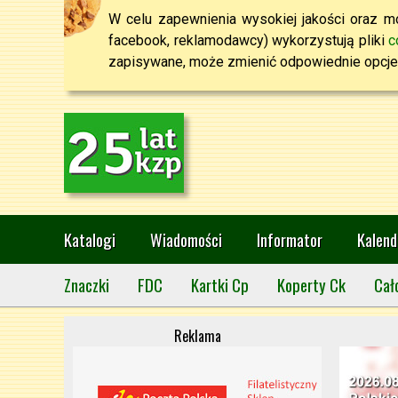
W celu zapewnienia wysokiej jakości oraz mo
facebook, reklamodawcy) wykorzystują pliki
c
zapisywane, może zmienić odpowiednie opcje 
Katalogi
Wiadomości
Informator
Kalend
Znaczki
FDC
Kartki Cp
Koperty Ck
Cał
Reklama