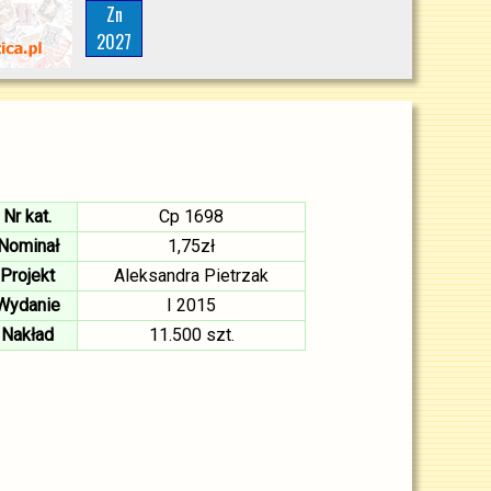
Zn
2027
Nr kat.
Cp 1698
Nominał
1,75zł
Projekt
Aleksandra Pietrzak
Wydanie
I 2015
Nakład
11.500 szt.