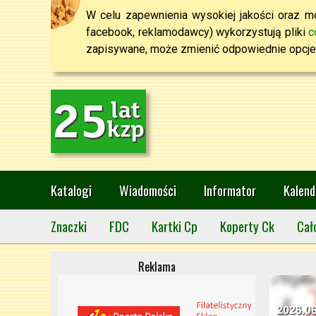
W celu zapewnienia wysokiej jakości oraz mo
facebook, reklamodawcy) wykorzystują pliki
c
zapisywane, może zmienić odpowiednie opcje 
Katalogi
Wiadomości
Informator
Kalend
Znaczki
FDC
Kartki Cp
Koperty Ck
Cał
Reklama