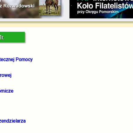
1r.
iątecznej Pomocy
erowej
órnicze
zendzielarza