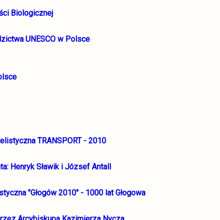
ci Biologicznej
edzictwa UNESCO w Polsce
olsce
atelistyczna TRANSPORT - 2010
a: Henryk Sławik i József Antall
styczna "Głogów 2010" - 1000 lat Głogowa
 przez Arcybiskupa Kazimierza Nycza