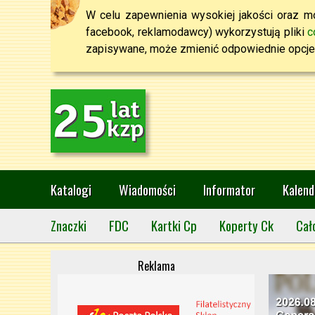
W celu zapewnienia wysokiej jakości oraz mo
facebook, reklamodawcy) wykorzystują pliki
c
zapisywane, może zmienić odpowiednie opcje 
Katalogi
Wiadomości
Informator
Kalend
Znaczki
FDC
Kartki Cp
Koperty Ck
Cał
Reklama