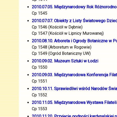
2010.07.05. Międzynarodowy Rok Różnorodnoś
Cp 1545
2010.07.07. Obiekty z Listy Światowego Dzi
Cp 1546 (Kościół w Dębnie)
Cp 1547 (Kościół w Lipnicy Murowanej)
2010.08.10. Arboreta i Ogrody Botaniczne w P
Cp 1548 (Arboretum w Rogowie)
Cp 1549 (Ogród Botaniczny UW)
2010.09.02. Muzeum Sztuki w Łodzi
Cp 1550
2010.09.03. Międzynarodowa Konferencja Fil
Cp 1551
2010.10.11. Sprawiedliwi wśród Narodów Świat
Cp 1552
2010.11.05. Międzynarodowa Wystawa Filateli
Cp 1553
2010.11.20. Przyjęcie godności kardynalskiej