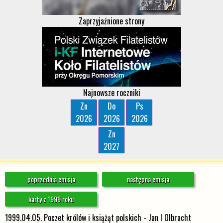
Zaprzyjaźnione strony
Najnowsze roczniki
Zn
Do
Ps
2026
2026
2026
Zn
2027
poprzednia emisja
następna emisja
karty z 1999 roku
1999.04.05. Poczet królów i książąt polskich - Jan I Olbracht