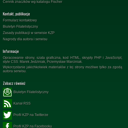
Cennik znaczków wg katalogu Fischer
Kontakt, publikacje
Formularz kontaktowy
Biuletyn Filatelistyczny
Zasady publikacji w serwisie KZP
Nagrody dla autora i serwisu
Informacje
Opracowanie strony, szata graficzna, kod HTML, skrypty PHP i JavaScript,
style CSS: Marek Jedziniak, Przemysław Marciniak.
Wykorzystanie jakichkolwiek materiałów z tej strony możliwe tylko za zgodą
autora serwisu.
Zobacz również
Biuletyn Filatelistyczny
Kanał RSS
Profil KZP na Twitterze
Profil KZP na Facebooku