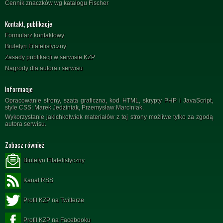
Cennik znaczków wg katalogu Fischer
Kontakt, publikacje
Formularz kontaktowy
Biuletyn Filatelistyczny
Zasady publikacji w serwisie KZP
Nagrody dla autora i serwisu
Informacje
Opracowanie strony, szata graficzna, kod HTML, skrypty PHP i JavaScript,
style CSS: Marek Jedziniak, Przemysław Marciniak.
Wykorzystanie jakichkolwiek materiałów z tej strony możliwe tylko za zgodą
autora serwisu.
Zobacz również
Biuletyn Filatelistyczny
Kanał RSS
Profil KZP na Twitterze
Profil KZP na Facebooku