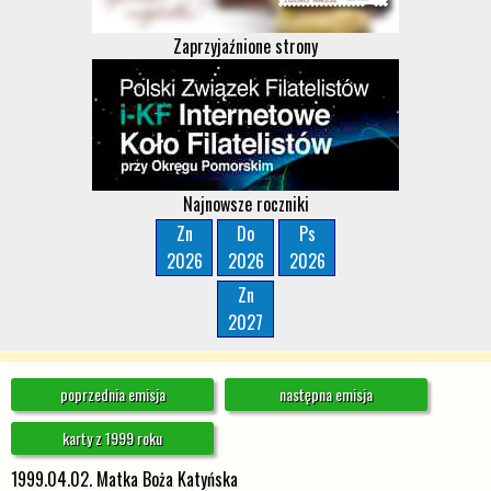
Zaprzyjaźnione strony
Najnowsze roczniki
Zn
Do
Ps
2026
2026
2026
Zn
2027
poprzednia emisja
następna emisja
karty z 1999 roku
1999.04.02. Matka Boża Katyńska