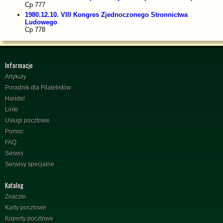
Cp 777
1980.12.10. VIII Kongres Zjednoczonego Stronnictwa
Ludowego
Cp 778
Informacje
Artykuły
Poradnik dla Filatelistów
Handel
Linki
Usługi pocztowe
Pomoc
FAQ
Serwis
Serwisy specjalne
Katalog
Znaczki
Karty pocztowe
Koperty pocztowe