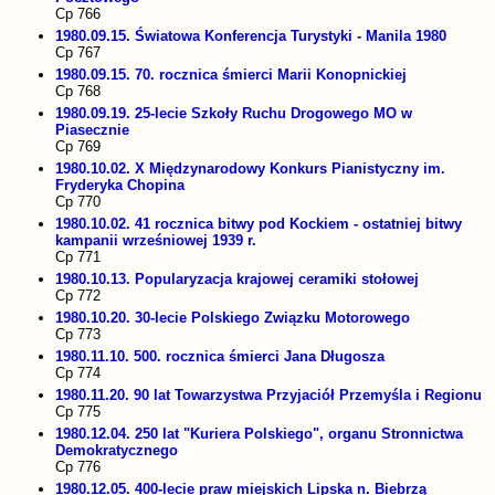
Cp 766
1980.09.15. Światowa Konferencja Turystyki - Manila 1980
Cp 767
1980.09.15. 70. rocznica śmierci Marii Konopnickiej
Cp 768
1980.09.19. 25-lecie Szkoły Ruchu Drogowego MO w
Piasecznie
Cp 769
1980.10.02. X Międzynarodowy Konkurs Pianistyczny im.
Fryderyka Chopina
Cp 770
1980.10.02. 41 rocznica bitwy pod Kockiem - ostatniej bitwy
kampanii wrześniowej 1939 r.
Cp 771
1980.10.13. Popularyzacja krajowej ceramiki stołowej
Cp 772
1980.10.20. 30-lecie Polskiego Związku Motorowego
Cp 773
1980.11.10. 500. rocznica śmierci Jana Długosza
Cp 774
1980.11.20. 90 lat Towarzystwa Przyjaciół Przemyśla i Regionu
Cp 775
1980.12.04. 250 lat "Kuriera Polskiego", organu Stronnictwa
Demokratycznego
Cp 776
1980.12.05. 400-lecie praw miejskich Lipska n. Biebrzą