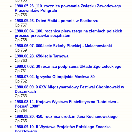
Cp 755
1980.05.23. 110. rocznica powstania Związku Zawodowego
Pracowników Poligrafii
Cp 756
1980.05.26. Dzień Matki - pomnik w Raciborzu
Cp 757
1980.06.04. 100. rocznica pierwszego na ziemiach polskich
procesu przeciwko socjalistom
Cp 758
1980.06.07. 800-lecie Szkoły Płockiej - Małachowianki
Cp 759
1980.06.28. 650-lecie Tarnowa
Cp 760
1980.07.02. 30 rocznica podpisania Układu Zgorzeleckiego
Cp 761
1980.07.02. Igrzyska Olimpijskie Moskwa 80
Cp 762
1980.08.09. XXXV Międzynarodowy Festiwal Chopinowski w
Dusznikach
Cp 763
1980.08.14. Krajowa Wystawa Filatelistyczna "Lotnictwo -
Poznań 1980"
Cp 764
1980.08.20. 450. rocznica urodzin Jana Kochanowskiego
Cp 765
1980.09.10. II Wystawa Projektów Polskiego Znaczka
Pocztowego