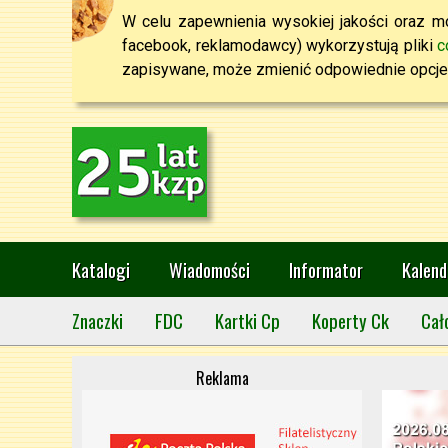
W celu zapewnienia wysokiej jakości oraz mo
facebook, reklamodawcy) wykorzystują pliki
c
zapisywane, może zmienić odpowiednie opcje 
Katalogi
Wiadomości
Informator
Kalend
Znaczki
FDC
Kartki Cp
Koperty Ck
Cał
Reklama