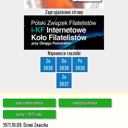
Zaprzyjaźnione strony
Najnowsze roczniki
Zn
Do
Ps
2026
2026
2026
Zn
2027
poprzednia emisja
następna emisja
karty z 1971 roku
1971.10.09. Dzień Znaczka