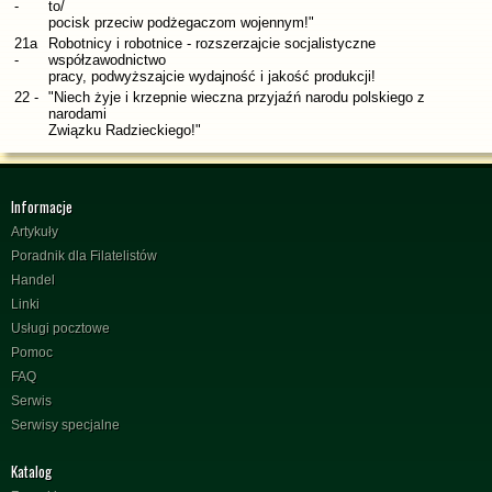
-
to/
pocisk przeciw podżegaczom wojennym!"
21a
Robotnicy i robotnice - rozszerzajcie socjalistyczne
-
współzawodnictwo
pracy, podwyższajcie wydajność i jakość produkcji!
22 -
"Niech żyje i krzepnie wieczna przyjaźń narodu polskiego z
narodami
Związku Radzieckiego!"
Informacje
Artykuły
Poradnik dla Filatelistów
Handel
Linki
Usługi pocztowe
Pomoc
FAQ
Serwis
Serwisy specjalne
Katalog