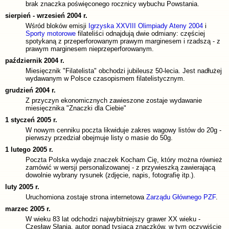
brak znaczka poświęconego rocznicy wybuchu Powstania.
sierpień - wrzesień 2004 r.
Wśród bloków emisji
Igrzyska XXVIII Olimpiady Ateny 2004
i
Sporty motorowe
filateliści odnajdują dwie odmiany: częściej
spotykaną z przeperforowanym prawym marginesem i rzadszą - z
prawym marginesem nieprzeperforowanym.
październik 2004 r.
Miesięcznik "Filatelista" obchodzi jubileusz 50-lecia. Jest nadłużej
wydawanym w Polsce czasopismem filatelistycznym.
grudzień 2004 r.
Z przyczyn ekonomicznych zawieszone zostaje wydawanie
miesięcznika "Znaczki dla Ciebie"
1 styczeń 2005 r.
W nowym cenniku poczta likwiduje zakres wagowy listów do 20g -
pierwszy przedział obejmuje listy o masie do 50g.
1 lutego 2005 r.
Poczta Polska wydaje znaczek Kocham Cię, który można również
zamówić w wersji personalizowanej - z przywieszką zawierającą
dowolnie wybrany rysunek (zdjęcie, napis, fotografię itp.).
luty 2005 r.
Uruchomiona zostaje strona internetowa
Zarządu Głównego PZF
.
marzec 2005 r.
W wieku 83 lat odchodzi najwybitniejszy grawer XX wieku -
Czesław Słania, autor ponad tysiąca znaczków, w tym oczywiście