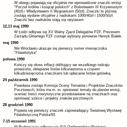
W obiegu pojawiają się oficjalnie nie wprowadzone znaczki emisji
"Poczet królów i książąt polskich" z Bolesławem III Krzywoustym
(40zł) i Władysławem II Wygnańcem (50zł). Znaczki te później
zostają wydane oficjalnie z nadrukami 1000/40zł i 1500/50zł.
Znaczki bez nadruków stają się rarytasem.
12,13 maj 1990
W Łodzi odbywa się XV Walny Zjazd Delegatów PZF, Prezesem
Zarządu Głównego PZF zostaje wybrany ponownie Henryk Białek.
maj 1990
We Wrocławiu ukazuje się pierwszy numer miesięcznika
"Filatelistyka"
połowa 1990
Kończy się okres inflacji obfitujący we wszelkiego rodzaju
prowizoria, oblepianie listów kilkunastoma a czasem
kilkudziesięcioma znaczkami lub opłacanie listów gotówką.
24 październik 1990
Powołana zostaje Komisja Oceny Tematów i Projektów Znaczków
Pocztowych, która ma m. in. opiniować tematy do planów emisji,
oceniać treści merytoryczne przedstawiane na znaczkach oraz
opiniować szkice i projekty znaków pocztowych.
28 grudzień 1990
Pojawia się pierwszy znaczek zapowiadający Światową Wystawę
Filatelistyczną Polska'93.
7-15 wrzesień 1991
W Bydgoszczy odbywa się XVI Ogólnopolska Wystawa