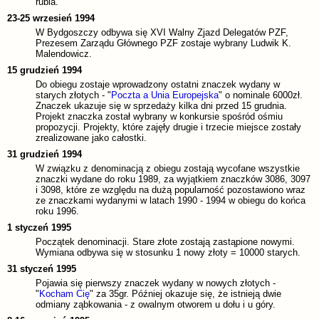
rubla.
23-25 wrzesień 1994
W Bydgoszczy odbywa się XVI Walny Zjazd Delegatów PZF,
Prezesem Zarządu Głównego PZF zostaje wybrany Ludwik K.
Malendowicz.
15 grudzień 1994
Do obiegu zostaje wprowadzony ostatni znaczek wydany w
starych złotych - "
Poczta a Unia Europejska
" o nominale 6000zł.
Znaczek ukazuje się w sprzedaży kilka dni przed 15 grudnia.
Projekt znaczka został wybrany w konkursie spośród ośmiu
propozycji. Projekty, które zajęły drugie i trzecie miejsce zostały
zrealizowane jako całostki.
31 grudzień 1994
W związku z denominacją z obiegu zostają wycofane wszystkie
znaczki wydane do roku 1989, za wyjątkiem znaczków 3086, 3097
i 3098, które ze względu na dużą popularność pozostawiono wraz
ze znaczkami wydanymi w latach 1990 - 1994 w obiegu do końca
roku 1996.
1 styczeń 1995
Początek denominacji. Stare złote zostają zastąpione nowymi.
Wymiana odbywa się w stosunku 1 nowy złoty = 10000 starych.
31 styczeń 1995
Pojawia się pierwszy znaczek wydany w nowych złotych -
"
Kocham Cię
" za 35gr. Później okazuje się, że istnieją dwie
odmiany ząbkowania - z owalnym otworem u dołu i u góry.