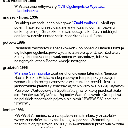
8-16 wrzesień 1995
W Warszawie odbywa się
XVII Ogólnopolska Wystawa
Filatelistyczna
.
marzec - lipiec 1996
Do obiegu wchodzi seria obiegowa "
Znaki zodiaku
". Niedługo
potem filateliści prześcigają się w wyliczaniu odmian papieru i
druku tej emisji. Smaczku sprawie dodaje fakt, że z niektórych
odmian w czasie odmaczania znaczka schodzi farba.
połowa 1996
Renesans zeszycików znaczkowych - po ponad 20 latach ukazuje
się kolejne ogólnokrajowe wydanie zawierające "Znaki Zodiaku".
Zeszyciki cieszą się powodzeniem w sprzedaży, toteż w
następnych latach Poczta wydaje następne.
grudzień 1996
Wisława Szymborska
zostaje uhonorowana Literacką Nagrodą
Nobla. Poczta Polska w ekspresowym tempie przygotowuje i
wprowadza do obiegu znaczek z wizerunkiem poetki. Jest to
jednocześnie pierwszy znaczek wydrukowany w Polskiej Wytwórni
Papierów Wartościowych Spółka Akcyjna, w którą przekształciła
się Państwowa Wytwórnia Papierów Wartościowych. Od tej chwili
na polskich znaczkach pojawia się skrót "PWPW SA" zamiast
"PWPW".
koniec 1996
PWPW S.A. umieszcza na opakowaniach arkuszy znaczków
wzory znaczków jakie znajdują się w paczce. Wzorami tymi są
znaczki z oryginalnych arkuszy unieważnionych przez wielokrotne