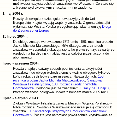
możliwości nabycia polskich znaczków we Włoszech. Co stało się
z błędnie wydrukowanymi znaczkami - nie wiadomo.
1 maj 2004 r.
Poczty dziewięciu z dziesięciu nowoprzyjętych do Unii
Europejskiej krajów wydają wspólny znaczek. Z grona dziesiątki
wyłamała się Poczta Polska przygotowując własną emisję
Droga
do Zjednoczonej Europy
15 lipiec 2004 r.
Do obiegu zostaje wprowadzone 75% emisji 150. rocznica urodzin
Jacka Michała Malczewskiego. 75% dlatego, że z czterech
znaczków w sprzedaży ukazują się tylko pierwsze trzy, czwarty ze
względu na bardzo niski nakład jest w całości przeznaczony do
abonamentu.
lipiec - wrzesień 2004 r.
Poczta znajduje dziwny sposób podniesienia atrakcyjności
znaczków - do obiegu wchodzą emisje ważne obiegowo tylko do
końca roku, czyli ledwie parę miesięcy. Należą do nich:
150.
rocznica urodzin Jacka Michała Malczewskiego
,
Światowa
Wystawa Filatelistyczna
,
100. rocznica urodzin Witolda
Gombrowicza
. Podobnie jest ze znaczkiem
Flisacy na Dunajcu
,
którego ważność obiegowa upływa z końcem marca 2005 roku.
lipiec - sierpień 2004 r.
Z okazji Wystawy Filatelistycznej w Muzeum Wojska Polskiego -
60-ta rocznica Powstania Warszawskiego ukazuje się czarnodruk
znaczka
10. Konferencja Rządowych Producentów Znaczków
Pocztowych
. Poczta jest natomiast powszechnie krytykowana za