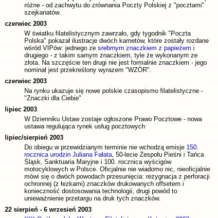
różne - od zachwytu do zrównania Poczty Polskiej z "pocztami"
szejkanatów.
czerwiec 2003
W światku filatelistycznym zawrzało, gdy tygodnik "Poczta
Polska" pokazał ilustracje dwóch karnetów, które zostały rozdane
wśród VIPów: jednego ze
srebrnym znaczkiem z papieżem
i
drugiego - z takim samym znaczkiem, tyle że wykonanym ze
złota. Na szczęście ten drugi nie jest formalnie znaczkiem - jego
nominał jest przekreślony wyrazem "WZÓR".
czerwiec 2003
Na rynku ukazuje się nowe polskie czasopismo filatelistyczne -
"Znaczki dla Ciebie"
lipiec 2003
W Dzienniku Ustaw zostaje ogłoszone Prawo Pocztowe - nowa
ustawa regulująca rynek usług pocztowych
lipiec/sierpień 2003
Do obiegu w przewidzianym terminie nie wchodzą emisje
150.
rocznica urodzin Juliana Fałata
, 50-lecie Zespołu Pieśni i Tańca
Śląsk, Sanktuaria Maryjne i 100. rocznica wyścigów
motocyklowych w Polsce. Oficjalnie nie wiadomo nic, nieoficjalnie
mówi się o dwóch powodach przesunięcia: rezygnacja z perforacji
ochronnej (z łezkami) znaczków drukowanych offsetem i
konieczność dostosowania technologii, drugi powód to
unieważnienie przetargu na druk tych znaczków.
22 sierpień - 6 wrzesień 2003