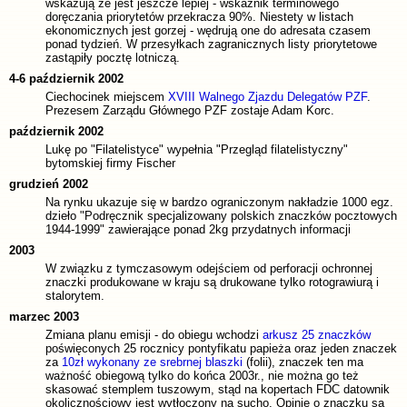
wskazują że jest jeszcze lepiej - wskaźnik terminowego
doręczania priorytetów przekracza 90%. Niestety w listach
ekonomicznych jest gorzej - wędrują one do adresata czasem
ponad tydzień. W przesyłkach zagranicznych listy priorytetowe
zastąpiły pocztę lotniczą.
4-6 październik 2002
Ciechocinek miejscem
XVIII Walnego Zjazdu Delegatów PZF
.
Prezesem Zarządu Głównego PZF zostaje Adam Korc.
październik 2002
Lukę po "Filatelistyce" wypełnia "Przegląd filatelistyczny"
bytomskiej firmy Fischer
grudzień 2002
Na rynku ukazuje się w bardzo ograniczonym nakładzie 1000 egz.
dzieło "Podręcznik specjalizowany polskich znaczków pocztowych
1944-1999" zawierające ponad 2kg przydatnych informacji
2003
W związku z tymczasowym odejściem od perforacji ochronnej
znaczki produkowane w kraju są drukowane tylko rotograwiurą i
stalorytem.
marzec 2003
Zmiana planu emisji - do obiegu wchodzi
arkusz 25 znaczków
poświęconych 25 rocznicy pontyfikatu papieża oraz jeden znaczek
za
10zł wykonany ze srebrnej blaszki
(folii), znaczek ten ma
ważność obiegową tylko do końca 2003r., nie można go też
skasować stemplem tuszowym, stąd na kopertach FDC datownik
okolicznościowy jest wytłoczony na sucho. Opinie o znaczku są