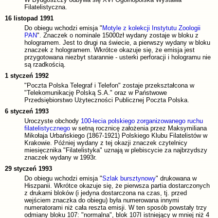
Filatelistyczna.
16 listopad 1991
Do obiegu wchodzi emisja "
Motyle z kolekcji Instytutu Zoologii
PAN
". Znaczek o nominale 15000zł wydany zostaje w bloku z
hologramem. Jest to drugi na świecie, a pierwszy wydany w bloku
znaczek z hologramem. Wkrótce okazuje się, że emisja jest
przygotowana niezbyt starannie - usterki perforacji i hologramu nie
są rzadkością.
1 styczeń 1992
"Poczta Polska Telegraf i Telefon" zostaje przekształcona w
"Telekomunikację Polską S.A." oraz w Państwowe
Przedsiębiorstwo Użyteczności Publicznej Poczta Polska.
6 styczeń 1993
Uroczyste obchody
100-lecia polskiego zorganizowanego ruchu
filatelistycznego
w setną rocznicę założenia przez Maksymiliana
Mikołaja Urbańskiego (1867-1921) Polskiego Klubu Filatelistów w
Krakowie. Później wydany z tej okazji znaczek czytelnicy
miesięcznika "Filatelistyka" uznają w plebiscycie za najbrzydszy
znaczek wydany w 1993r.
29 styczeń 1993
Do obiegu wchodzi emisja "
Szlak bursztynowy
" drukowana w
Hiszpanii. Wkrótce okazuje się, że pierwsza partia dostarczonych
z drukarni bloków (i jedyna dostarczona na czas, tj. przed
wejściem znaczka do obiegu) była numerowana innymi
numeratorami niż cała reszta emisji. W ten sposób powstały trzy
odmiany bloku 107: "normalna", blok 107I istniejący w mniej niż 4