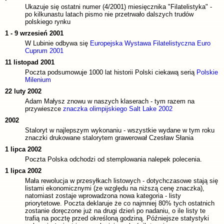
Ukazuje się ostatni numer (4/2001) miesięcznika "Filatelistyka" -
po kilkunastu latach pismo nie przetrwało dalszych trudów
polskiego rynku
1 - 9 wrzesień 2001
W Lubinie odbywa się
Europejska Wystawa Filatelistyczna Euro
Cuprum 2001
11 listopad 2001
Poczta podsumowuje 1000 lat historii Polski ciekawą serią
Polskie
Milenium
22 luty 2002
Adam Małysz znowu w naszych klaserach - tym razem na
przywieszce
znaczka olimpijskiego Salt Lake 2002
2002
Staloryt w najlepszym wykonaniu - wszystkie wydane w tym roku
znaczki drukowane stalorytem grawerował Czesław Słania
1 lipca 2002
Poczta Polska odchodzi od stemplowania nalepek polecenia.
1 lipca 2002
Mała rewolucja w przesyłkach listowych - dotychczasowe stają się
listami ekonomicznymi (ze względu na niższą cenę znaczka),
natomiast zostaje wprowadzona nowa kategoria - listy
priorytetowe. Poczta deklaruje że co najmniej 80% tych ostatnich
zostanie doręczone już na drugi dzień po nadaniu, o ile listy te
trafią na pocztę przed określoną godziną. Późniejsze statystyki