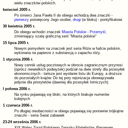
wielu znaczków polskich.
kwiecień 2005 r.
Po śmierci Jana Pawła II do obiegu wchodzą dwa znaczki -
pierwszy
poświęcony Jego osobie,
drugi
(w bloku) - pontyfikatowi.
30 kwietnia 2005 r.
Do obiegu wchodzi znaczek
Miasta Polskie - Przemyśl
,
zmieniający szatę graficzną serii "Miasta polskie"
15 lipca 2005 r.
Nowym pomysłem na znaczek jest seria Róże w hafcie polskim,
wykonana na papierze z substancją o zapachu róży.
1 stycznia 2006 r.
Nowy cennik usług pocztowych w obrocie zagranicznym przynosi
(oprócz niewielkich podwyżek) podział na dwie strefy dla przesyłek
ekonomicznych - tańsze jest wysłanie listu do Europy, a droższe
do pozostałych krajów. Do tej pory rejonizacja obowiązywała
jedynie dla priorytetów (dawniej dla przesyłek lotniczych).
I połowa 2006 r.
Na rynku pojawiają się bloki, na których brakuje numerów
kolejnych
1 czerwca 2006 r.
Po długiej nieobecności w obiegu pojawiają się ponownie trójkątne
znaczki - seria Świat zabawek
23-24 września 2006 r.
XIX Walny Zjazd Polskiego Związku Filatelistów, Prezesem