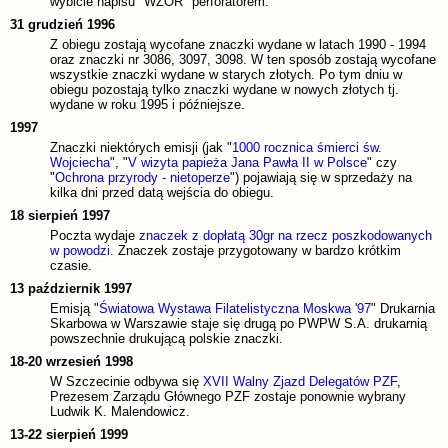
wybicie napisu "WZÓR" perforatorem.
31 grudzień 1996
Z obiegu zostają wycofane znaczki wydane w latach 1990 - 1994
oraz znaczki nr 3086, 3097, 3098. W ten sposób zostają wycofane
wszystkie znaczki wydane w starych złotych. Po tym dniu w
obiegu pozostają tylko znaczki wydane w nowych złotych tj.
wydane w roku 1995 i późniejsze.
1997
Znaczki niektórych emisji (jak "
1000 rocznica śmierci św.
Wojciecha
", "
V wizyta papieża Jana Pawła II w Polsce
" czy
"
Ochrona przyrody - nietoperze
") pojawiają się w sprzedaży na
kilka dni przed datą wejścia do obiegu.
18 sierpień 1997
Poczta wydaje
znaczek z dopłatą 30gr na rzecz poszkodowanych
w powodzi
. Znaczek zostaje przygotowany w bardzo krótkim
czasie.
13 październik 1997
Emisją "
Światowa Wystawa Filatelistyczna Moskwa '97
" Drukarnia
Skarbowa w Warszawie staje się drugą po PWPW S.A. drukarnią
powszechnie drukującą polskie znaczki.
18-20 wrzesień 1998
W Szczecinie odbywa się
XVII Walny Zjazd Delegatów PZF
,
Prezesem Zarządu Głównego PZF zostaje ponownie wybrany
Ludwik K. Malendowicz.
13-22 sierpień 1999