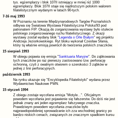
tys. egzemplarzy i blok 107II istniejący w mniej niż 1000
egzemplarzy. Blok 107II staje się najdroższym polskim walorem
filatelistycznym wydanym w latach 90-tych.
7-16 maj 1993
W Poznaniu na terenie Międzynarodowych Targów Poznańskich
odbywa się Światowa Wystawa Filatelistyczna Polska'93 pod
patronatem FIP. Okazją do zorganizowania wystawy było stulecie
polskiego zorganizowanego ruchu filatelistycznego. Z okazji
wystawy został wydany blok "
Legenda o Orle Białym
" wg projektu
Andrzeja Jeziorkowskiego. Ryt bloku wykonał Czesław Słania,
który tą właśnie emisją powrócił do tworzenia polskich znaczków.
15 sierpień 1993
W obiegu pojawia się emisja "
Sanktuaria Maryjne
". Do ząbkowania
tych znaczków po raz pierwszy zastosowano tzw. perforację
ochronną, czyli z owalnym otworem o szerokości 3 ząbków w
jednej z linii perforacyjnych.
październik 1993
Na rynku ukazuje się "Encyklopedia Filatelistyki" wydana przez
Wydawnictwo Naukowe PWN.
15 styczeń 1994
Z obiegu zostaje wycofana emisja "Motyle...". Oficjalnym
powodem wycofania jest pojawienie się fałszerstw. Do dziś nie jest
jednak znany ani jeden egzemplarz fałszywego znaczka.
Prawdziwym powodem wycofania znaczków było
najprawdopodobniej sprowadzanie ich zza wschodniej granicy po
bardzo niskich cenach, związanych ze znacznym spadkiem kursu