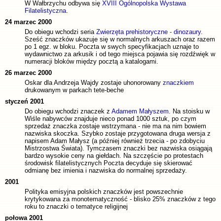
W Wałbrzychu odbywa się
XVIII Ogólnopolska Wystawa
Filatelistyczna
.
24 marzec 2000
Do obiegu wchodzi seria
Zwierzęta prehistoryczne - dinozaury
.
Sześć znaczków ukazuje się w normalnych arkuszach oraz razem
po 1 egz. w bloku. Poczta w swych specyfikacjach uznaje to
wydawnictwo za arkusik i od tego miejsca pojawia się rozdźwięk w
numeracji bloków między pocztą a katalogami.
26 marzec 2000
Oskar dla Andrzeja Wajdy zostaje uhonorowany
znaczkiem
drukowanym w parkach tete-beche
styczeń 2001
Do obiegu wchodzi znaczek z
Adamem Małyszem
. Na stoisku w
Wiśle nabywców znajduje nieco ponad 1000 sztuk, po czym
sprzedaż znaczka zostaje wstrzymana - nie ma na nim bowiem
nazwiska skoczka. Szybko zostaje przygotowana druga wersja z
napisem Adam Małysz (a później również trzecia - po zdobyciu
Mistrzostwa Świata). Tymczasem znaczki bez nazwiska osiągają
bardzo wysokie ceny na giełdach. Na szczęście po protestach
środowisk filatelistycznych Poczta decyduje się skierować
odmianę bez imienia i nazwiska do normalnej sprzedaży.
2001
Polityka emisyjna polskich znaczków jest powszechnie
krytykowana za monotematyczność - blisko 25% znaczków z tego
roku to znaczki o tematyce religijnej
połowa 2001