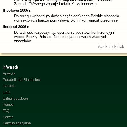
Zarządu Głównego zostaje Ludwik K. Malendowicz
II połowa 2006 r.
Do obiegu wchodzi (w dwóch częściach) seria Polskie Abecadło -
wg niektórych bardzo pomysłowa, wg innych wprost przeciwnie
listopad 2006 r.
Działalność rozpoczynają operatorzy pocztowi konkurencyjni
wobec Poczty Polskiej. Nie emitują oni swoich własnych
znaczków.
Marek Jedziniak
Informacje
Artykuły
Poradnik dla Filatelistów
Handel
Linki
Usługi pocztowe
Pomoc
FAQ
Serwis
Serwisy specjalne