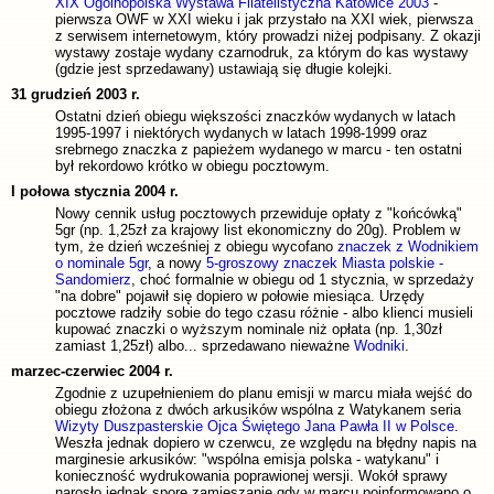
XIX Ogólnopolska Wystawa Filatelistyczna Katowice 2003
-
pierwsza OWF w XXI wieku i jak przystało na XXI wiek, pierwsza
z serwisem internetowym, który prowadzi niżej podpisany. Z okazji
wystawy zostaje wydany czarnodruk, za którym do kas wystawy
(gdzie jest sprzedawany) ustawiają się długie kolejki.
31 grudzień 2003 r.
Ostatni dzień obiegu większości znaczków wydanych w latach
1995-1997 i niektórych wydanych w latach 1998-1999 oraz
srebrnego znaczka z papieżem wydanego w marcu - ten ostatni
był rekordowo krótko w obiegu pocztowym.
I połowa stycznia 2004 r.
Nowy cennik usług pocztowych przewiduje opłaty z "końcówką"
5gr (np. 1,25zł za krajowy list ekonomiczny do 20g). Problem w
tym, że dzień wcześniej z obiegu wycofano
znaczek z Wodnikiem
o nominale 5gr
, a nowy
5-groszowy znaczek Miasta polskie -
Sandomierz
, choć formalnie w obiegu od 1 stycznia, w sprzedaży
"na dobre" pojawił się dopiero w połowie miesiąca. Urzędy
pocztowe radziły sobie do tego czasu różnie - albo klienci musieli
kupować znaczki o wyższym nominale niż opłata (np. 1,30zł
zamiast 1,25zł) albo... sprzedawano nieważne
Wodniki
.
marzec-czerwiec 2004 r.
Zgodnie z uzupełnieniem do planu emisji w marcu miała wejść do
obiegu złożona z dwóch arkusików wspólna z Watykanem seria
Wizyty Duszpasterskie Ojca Świętego Jana Pawła II w Polsce
.
Weszła jednak dopiero w czerwcu, ze względu na błędny napis na
marginesie arkusików: "wspólna emisja polska - watykanu" i
konieczność wydrukowania poprawionej wersji. Wokół sprawy
narosło jednak spore zamieszanie gdy w marcu poinformowano o