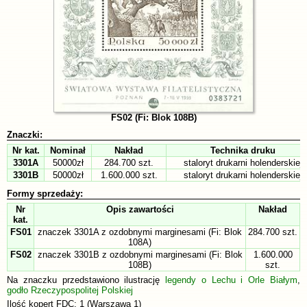
FS02 (Fi: Blok 108B)
Znaczki:
Nr kat.
Nominał
Nakład
Technika druku
3301A
50000zł
284.700 szt.
staloryt drukarni holenderskiej
3301B
50000zł
1.600.000 szt.
staloryt drukarni holenderskiej
Formy sprzedaży:
Nr
Opis zawartości
Nakład
kat.
FS01
znaczek 3301A z ozdobnymi marginesami (Fi: Blok
284.700 szt.
108A)
FS02
znaczek 3301B z ozdobnymi marginesami (Fi: Blok
1.600.000
108B)
szt.
Na znaczku przedstawiono ilustrację
legendy o Lechu i Orle Białym
,
godło Rzeczypospolitej Polskiej
Ilość kopert FDC: 1 (Warszawa 1)