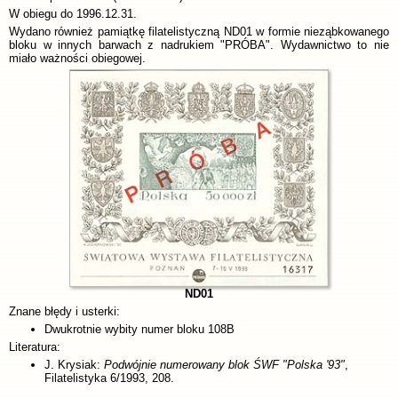
W obiegu do 1996.12.31.
Wydano również pamiątkę filatelistyczną ND01 w formie nieząbkowanego
bloku w innych barwach z nadrukiem "PRÓBA". Wydawnictwo to nie
miało ważności obiegowej.
ND01
Znane błędy i usterki:
Dwukrotnie wybity numer bloku 108B
Literatura:
J. Krysiak:
Podwójnie numerowany blok ŚWF "Polska '93"
,
Filatelistyka 6/1993, 208.