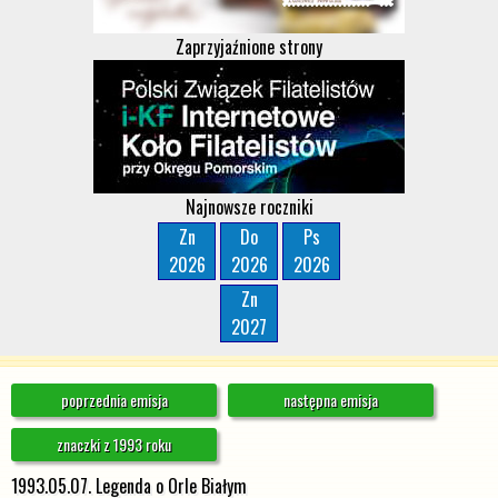
Zaprzyjaźnione strony
Najnowsze roczniki
Zn
Do
Ps
2026
2026
2026
Zn
2027
poprzednia emisja
następna emisja
znaczki z 1993 roku
1993.05.07. Legenda o Orle Białym