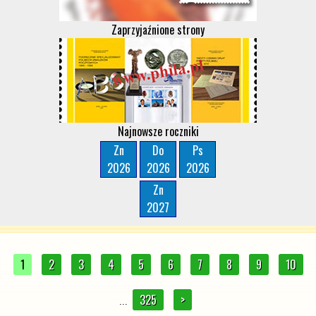
Zaprzyjaźnione strony
Najnowsze roczniki
Zn
Do
Ps
2026
2026
2026
Zn
2027
1
2
3
4
5
6
7
8
9
10
325
>
...