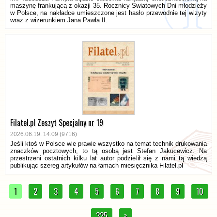
maszynę frankującą z okazji 35. Rocznicy Światowych Dni młodzieży
w Polsce, na nakładce umieszczone jest hasło przewodnie tej wizyty
wraz z wizerunkiem Jana Pawła II.
Filatel.pl Zeszyt Specjalny nr 19
2026.06.19. 14:09 (9716)
Jeśli ktoś w Polsce wie prawie wszystko na temat technik drukowania
znaczków pocztowych, to tą osobą jest Stefan Jakucewicz. Na
przestrzeni ostatnich kilku lat autor podzielił się z nami tą wiedzą
publikując szereg artykułów na łamach miesięcznika Filatel.pl
1
2
3
4
5
6
7
8
9
10
325
>
...