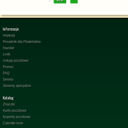
Informacje
Artykuły
Poradnik dla Filatelistów
Handel
Linki
Usługi pocztowe
Pomoc
FAQ
Serwis
Serwisy specjalne
Katalog
Znaczki
Karty pocztowe
Koperty pocztowe
Całostki inne