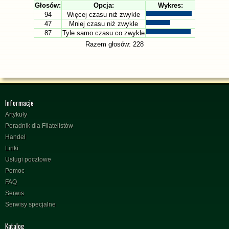
Głosów:
Opcja:
Wykres:
94
Więcej czasu niż zwykle
47
Mniej czasu niż zwykle
87
Tyle samo czasu co zwykle
Razem głosów: 228
Informacje
Artykuły
Poradnik dla Filatelistów
Handel
Linki
Usługi pocztowe
Pomoc
FAQ
Serwis
Serwisy specjalne
Katalog