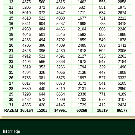
12
4875
560
4315
1462
555
2858
13
3206
371
2835
682
551
1973
14
5019
372
4647
1711
634
2674
15
4610
522
4088
1677
721
2212
16
5841
604
5237
1698
725
3418
17
4950
484
4466
2104
606
2240
18
4046
501
3545
1592
556
1898
19
4286
494
3792
1859
549
1878
20
4705
396
4309
2485
509
1711
21
4626
396
4230
1818
502
2306
22
4912
521
4391
2127
523
2262
23
4404
566
3838
1673
547
2184
24
3619
353
3266
1794
329
1496
25
4394
328
4066
2138
447
1809
26
5756
381
5375
1897
527
3332
27
8817
444
8373
3171
541
5105
28
5659
440
5219
2131
578
2950
29
7298
644
6654
2338
771
4189
30
5482
573
4909
1703
672
3107
31
4565
420
4145
1729
412
2424
RAZEM
165164
15203
149961
60268
18319
86577
Informacje