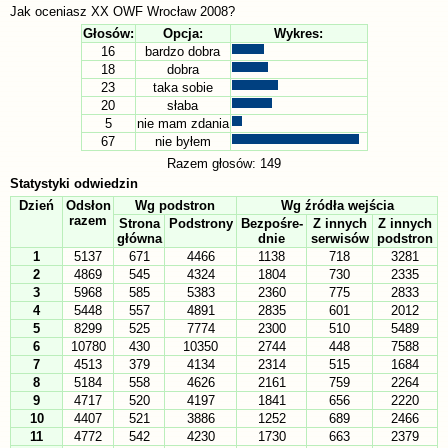
Jak oceniasz XX OWF Wrocław 2008?
Głosów:
Opcja:
Wykres:
16
bardzo dobra
18
dobra
23
taka sobie
20
słaba
5
nie mam zdania
67
nie byłem
Razem głosów: 149
Statystyki odwiedzin
Dzień
Odsłon
Wg podstron
Wg źródła wejścia
razem
Strona
Podstrony
Bezpośre-
Z innych
Z innych
główna
dnie
serwisów
podstron
1
5137
671
4466
1138
718
3281
2
4869
545
4324
1804
730
2335
3
5968
585
5383
2360
775
2833
4
5448
557
4891
2835
601
2012
5
8299
525
7774
2300
510
5489
6
10780
430
10350
2744
448
7588
7
4513
379
4134
2314
515
1684
8
5184
558
4626
2161
759
2264
9
4717
520
4197
1841
656
2220
10
4407
521
3886
1252
689
2466
11
4772
542
4230
1730
663
2379