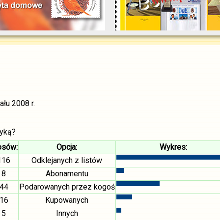
łu 2008 r.
tyką?
osów:
Opcja:
Wykres:
116
Odklejanych z listów
8
Abonamentu
44
Podarowanych przez kogoś
16
Kupowanych
5
Innych