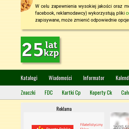
W celu zapewnienia wysokiej jakości oraz mo
facebook, reklamodawcy) wykorzystują pliki
c
zapisywane, może zmienić odpowiednie opcje 
Katalogi
Wiadomości
Informator
Kalend
Znaczki
FDC
Kartki Cp
Koperty Ck
Cał
Reklama