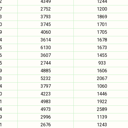
2
4349
1244
7
2752
1200
3
3793
1869
0
3745
1701
9
4060
1705
4
3614
1678
5
6130
1673
6
3607
1455
5
2744
933
9
4885
1606
3
5232
2067
4
3797
1060
0
4223
1446
1
4983
1922
4
4973
2589
9
2996
1139
1
2676
1243