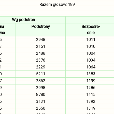
Razem głosów: 189
Wg podstron
ona
Podstrony
Bezpośre-
wna
dnie
5
2948
1011
3
2151
1010
6
2488
1004
2
2376
1034
1
2229
1064
0
5211
1383
7
2852
1199
9
2998
1286
0
8780
1115
6
3131
1392
5
2550
1319