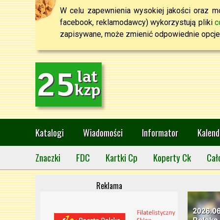
W celu zapewnienia wysokiej jakości oraz mo
facebook, reklamodawcy) wykorzystują pliki
c
zapisywane, może zmienić odpowiednie opcje 
Katalogi
Wiadomości
Informator
Kalend
Znaczki
FDC
Kartki Cp
Koperty Ck
Cał
Reklama