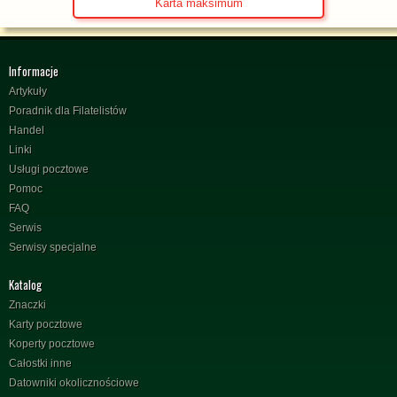
Karta maksimum
Informacje
Artykuły
Poradnik dla Filatelistów
Handel
Linki
Usługi pocztowe
Pomoc
FAQ
Serwis
Serwisy specjalne
Katalog
Znaczki
Karty pocztowe
Koperty pocztowe
Całostki inne
Datowniki okolicznościowe