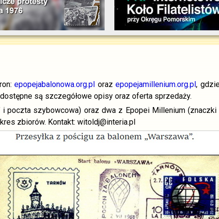
ron:
epopejabalonowa.org.pl
oraz
epopejamillenium.org.pl
, gdzi
ch dostępne są szczegółowe opisy oraz oferta sprzedaży.
i poczta szybowcowa) oraz dwa z Epopei Millenium (znaczki "D
res zbiorów. Kontakt: witoldj@interia.pl