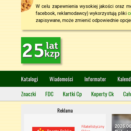
W celu zapewnienia wysokiej jakości oraz mo
facebook, reklamodawcy) wykorzystują pliki
c
zapisywane, może zmienić odpowiednie opcje 
Katalogi
Wiadomości
Informator
Kalend
Znaczki
FDC
Kartki Cp
Koperty Ck
Cał
Reklama