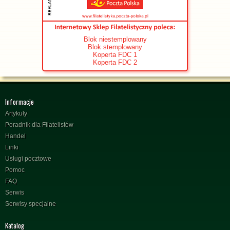
Blok niestemplowany
Blok stemplowany
Koperta FDC 1
Koperta FDC 2
Informacje
Artykuły
Poradnik dla Filatelistów
Handel
Linki
Usługi pocztowe
Pomoc
FAQ
Serwis
Serwisy specjalne
Katalog