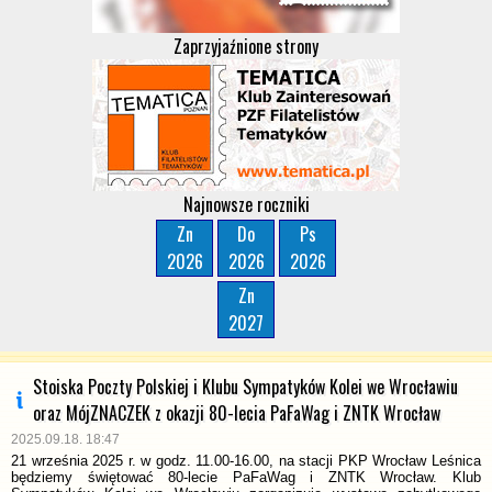
Zaprzyjaźnione strony
Najnowsze roczniki
Zn
Do
Ps
2026
2026
2026
Zn
2027
Stoiska Poczty Polskiej i Klubu Sympatyków Kolei we Wrocławiu
oraz MójZNACZEK z okazji 80-lecia PaFaWag i ZNTK Wrocław
2025.09.18. 18:47
21 września 2025 r. w godz. 11.00-16.00, na stacji PKP Wrocław Leśnica
będziemy świętować 80-lecie PaFaWag i ZNTK Wrocław. Klub