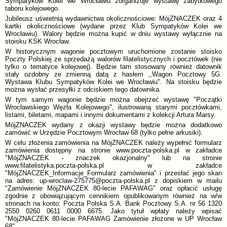
Sympatyków Kolei we Wrocławiu zorganizuje wystawę zabytkowego
taboru kolejowego.
Jubileusz uświetnią wydawnictwa okolicznościowe: MójZNACZEK oraz 4
kartki okolicznościowe (wydane przez Klub Sympatyków Kolei we
Wrocławiu). Walory będzie można kupić w dniu wystawy wyłącznie na
stoisku KSK Wrocław.
W historycznym wagonie pocztowym uruchomione zostanie stoisko
Poczty Polskiej ze sprzedażą walorów filatelistycznych i pocztówek (nie
tylko o tematyce kolejowej). Będzie tam stosowany również datownik
stały ozdobny ze zmienną datą z hasłem ,,Wagon Pocztowy 5G.
Wystawa Klubu Sympatyków Kolei we Wrocławiu". Na stoisku będzie
można wysłać przesyłki z odciskiem tego datownika.
W tym samym wagonie będzie można obejrzeć wystawę "Początki
Wrocławskiego Węzła Kolejowego", ilustrowaną starymi pocztówkami,
listami, biletami, mapami i innymi dokumentami z kolekcji Artura Marsy.
MójZNACZEK wydany z okazji wystawy będzie można dodatkowo
zamówić w Urzędzie Pocztowym Wrocław 68 (tylko pełne arkusiki).
W celu złożenia zamówienia na MójZNACZEK należy wypełnić formularz
zamówienia dostępny na stronie www.poczta-polska.pl w zakładce
"MójZNACZEK - znaczek okazjonalny" lub na stronie
www.filatelistyka.poczta-polska.pl w zakładce
"MójZNACZEK_Informacje_Formularz zamówienia" i przesłać jego skan
na adres: up-wroclaw-275775@poczta-polska.pl z dopiskiem w mailu
"Zamówienie MójZNACZEK 80-lecie PAFAWAG" oraz opłacić usługę
zgodnie z obowiązującym cennikiem opublikowanym również na w/w
stronach na konto: Poczta Polska S.A. Bank Pocztowy S.A. nr 56 1320
2550 0260 0611 0000 6675. Jako tytuł wpłaty należy wpisać
"MójZNACZEK 80-lecie PAFAWAG Zamówienie złożone w UP Wrocław
68".