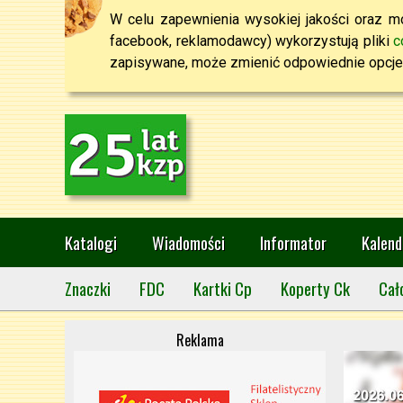
W celu zapewnienia wysokiej jakości oraz mo
facebook, reklamodawcy) wykorzystują pliki
c
zapisywane, może zmienić odpowiednie opcje 
Katalogi
Wiadomości
Informator
Kalend
Znaczki
FDC
Kartki Cp
Koperty Ck
Cał
Reklama