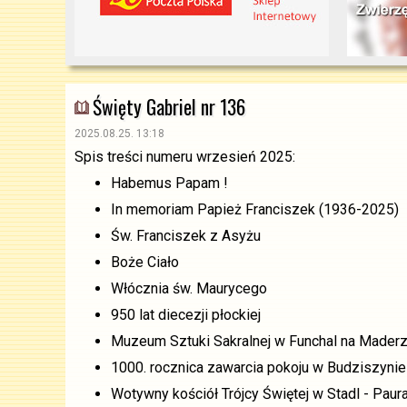
Święty Gabriel nr 136
2025.08.25. 13:18
Spis treści numeru wrzesień 2025:
Habemus Papam !
In memoriam Papież Franciszek (1936-2025)
Św. Franciszek z Asyżu
Boże Ciało
Włócznia św. Maurycego
950 lat diecezji płockiej
Muzeum Sztuki Sakralnej w Funchal na Mader
1000. rocznica zawarcia pokoju w Budziszynie
Wotywny kościół Trójcy Świętej w Stadl - Paur