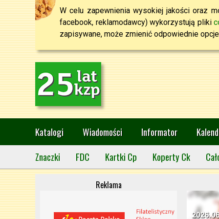
W celu zapewnienia wysokiej jakości oraz mo
facebook, reklamodawcy) wykorzystują pliki
c
zapisywane, może zmienić odpowiednie opcje 
Katalogi
Wiadomości
Informator
Kalend
Znaczki
FDC
Kartki Cp
Koperty Ck
Cał
Reklama