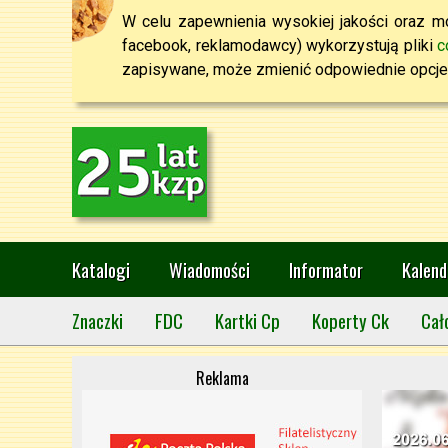
W celu zapewnienia wysokiej jakości oraz mo
facebook, reklamodawcy) wykorzystują pliki
c
zapisywane, może zmienić odpowiednie opcje 
Katalogi
Wiadomości
Informator
Kalend
Znaczki
FDC
Kartki Cp
Koperty Ck
Cał
Reklama