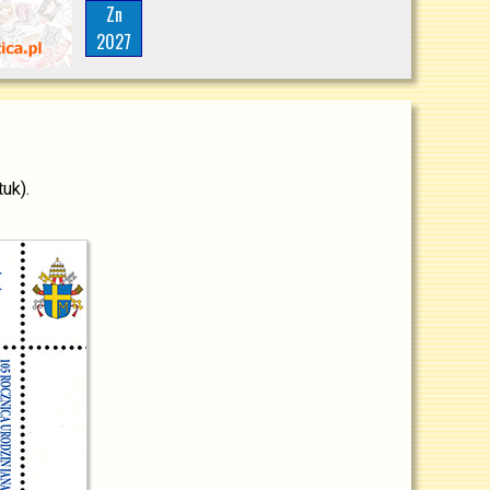
Zn
2027
uk).