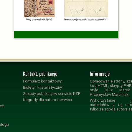
Kontakt, publikacje
Informacje
Formularz kontaktowy
Opracowanie strony, sza
kod HTML, skrypty PHP i
Biuletyn Filatelistyczny
style CSS: Marek 
Zasady publikacji w serwisie KZP
Przemysław Marciniak.
Nagrody dla autora i serwisu
Wykorzystanie jak
materiałów z tej str
owe
tylko za zgodą autora s
alogu