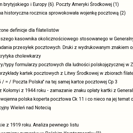
 brytyjskiego i Europy (6). Poczty Ameryki Środkowej (1)
na historyczna rocznica sprowokowała wojenkę pocztową (2)
one definicje dla filatelistów
wszego kasownika okolicznościowego stosowanego w Generaln
adania przesyłek pocztowych. Druki z wydrukowanym znakiem op
krytyka cholewkarzy
y/typy formularzy pocztowych dla ludności polskojęzycznej w 
przykłady kartek pocztowych z Litwy Środkowej w zbiorach filat
/ = / Poczta Polska" na tej samej kartce pocztowej Cp 3
 z Kołomyi z 1944 roku - zamazanie znaku opłaty kartki z Gener
wojenna polska koperta pocztowa Ck 11 i co nieco na jej temat o
yjny Wieleń nad Notecią
 z 1919 roku. Analiza pewnego listu