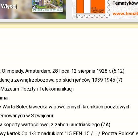
 Olimpiady, Amsterdam, 28 lipca-12 sierpnia 1928 r. (5.12)
ndencja zewnątrzobozowa polskich jeńców 1939 1945 (7)
w Muzeum Poczty i Telekomunikacji
amar
czty Warta Bolesławiecka w powojennych kronikach pocztowych
nternowanych w Szwajcarii
ra koperty wartościowej z zaboru austriackiego (ZA)
owy kartek Cp 1-3 z nadrukiem "15 FEN. 15 / = / Poczta Polska" 