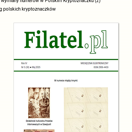
or wymiany numerów w Polskim Kryptoznaczku (2)
og polskich kryptoznaczków