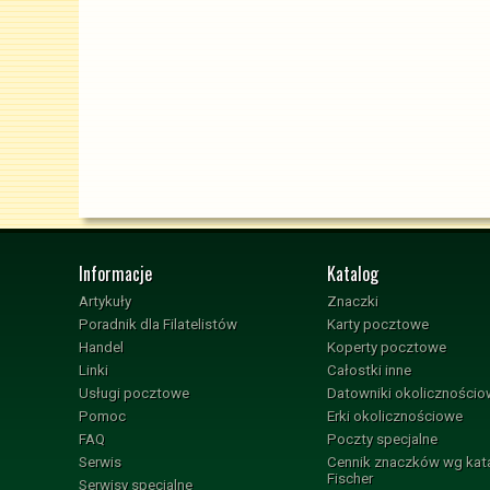
Informacje
Katalog
Artykuły
Znaczki
Poradnik dla Filatelistów
Karty pocztowe
Handel
Koperty pocztowe
Linki
Całostki inne
Usługi pocztowe
Datowniki okoliczności
Pomoc
Erki okolicznościowe
FAQ
Poczty specjalne
Serwis
Cennik znaczków wg kat
Fischer
Serwisy specjalne