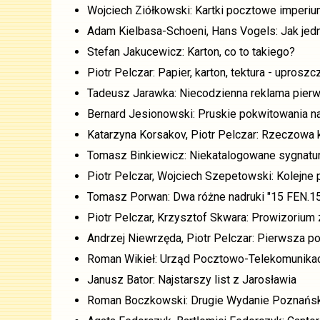
Wojciech Ziółkowski: Kartki pocztowe imperium
Adam Kielbasa-Schoeni, Hans Vogels: Jak jed
Stefan Jakucewicz: Karton, co to takiego?
Piotr Pelczar: Papier, karton, tektura - uproszcz
Tadeusz Jarawka: Niecodzienna reklama pier
Bernard Jesionowski: Pruskie pokwitowania n
Katarzyna Korsakov, Piotr Pelczar: Rzeczowa 
Tomasz Binkiewicz: Niekatalogowane sygnatur
Piotr Pelczar, Wojciech Szepetowski: Kolejne 
Tomasz Porwan: Dwa różne nadruki "15 FEN.15 
Piotr Pelczar, Krzysztof Skwara: Prowizorium
Andrzej Niewrzęda, Piotr Pelczar: Pierwsza po
Roman Wikieł: Urząd Pocztowo-Telekomunikac
Janusz Bator: Najstarszy list z Jarosławia
Roman Boczkowski: Drugie Wydanie Poznańskie