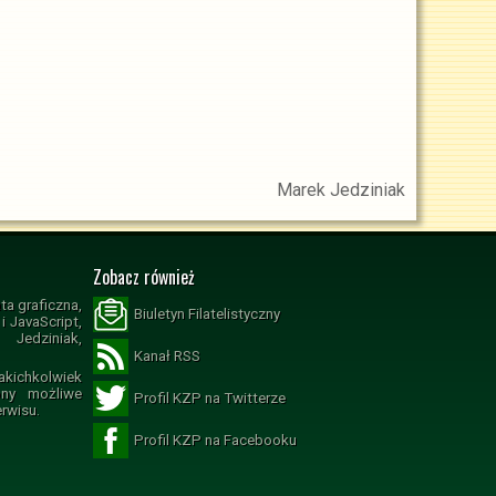
Marek Jedziniak
Zobacz również
ta graficzna,
Biuletyn Filatelistyczny
 JavaScript,
Jedziniak,
Kanał RSS
ichkolwiek
ony możliwe
Profil KZP na Twitterze
erwisu.
Profil KZP na Facebooku