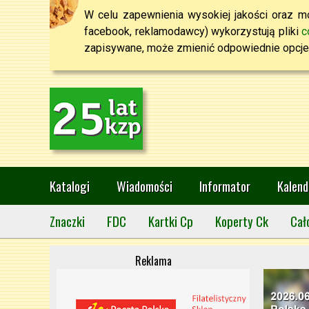
W celu zapewnienia wysokiej jakości oraz mo
facebook, reklamodawcy) wykorzystują pliki
c
zapisywane, może zmienić odpowiednie opcje 
Katalogi
Wiadomości
Informator
Kalend
Znaczki
FDC
Kartki Cp
Koperty Ck
Cał
Reklama