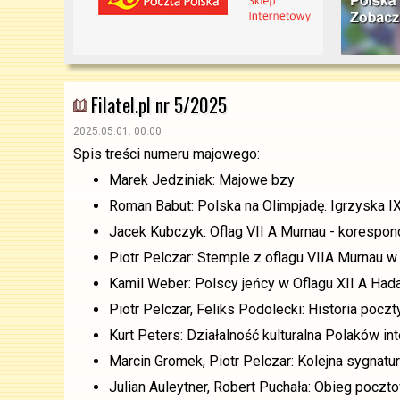
Filatel.pl nr 5/2025
2025.05.01. 00:00
Spis treści numeru majowego:
Marek Jedziniak: Majowe bzy
Roman Babut: Polska na Olimpjadę. Igrzyska IX
Jacek Kubczyk: Oflag VII A Murnau - korespo
Piotr Pelczar: Stemple z oflagu VIIA Murnau 
Kamil Weber: Polscy jeńcy w Oflagu XII A Had
Piotr Pelczar, Feliks Podolecki: Historia po
Kurt Peters: Działalność kulturalna Polaków i
Marcin Gromek, Piotr Pelczar: Kolejna sygnatu
Julian Auleytner, Robert Puchała: Obieg poczt