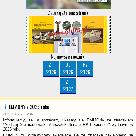
Zaprzyjaźnione strony
Najnowsze roczniki
Zn
Do
Ps
2026
2026
2026
Zn
2027
EMMONY z 2025 roku
2025.04.25. 16:36
Informujemy, że w sprzedaży ukazały się EMMONy ze znaczkiem
"Andrzej Stelmachowski Marszałek Senatu RP I Kadencji" wydanym w
2025 roku.
EMMON to wydawnictwo składające się ze znaczka naklejonego na