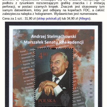
podłożu z rysunkiem rozszerzającym grafikę znaczka i z imitacją
perforacji, w postaci czarnych kropek. Znaczek jest skasowany tym
samym datownikiem, który jest odbijany na kopertach FDC, a całość
zabezpiecza nalepka z hologramem. Wydawnictwo jest numerowane.
Cena za 1 szt.: 31,90 zł (
sklep polska6.pl
) lub 34,90 zł (
Allegro
).