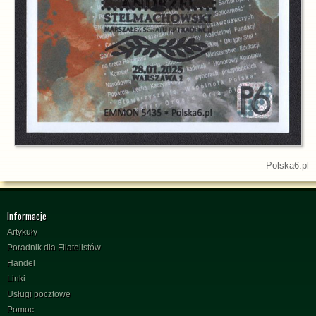
Polska6.pl
Informacje
Artykuły
Poradnik dla Filatelistów
Handel
Linki
Usługi pocztowe
Pomoc