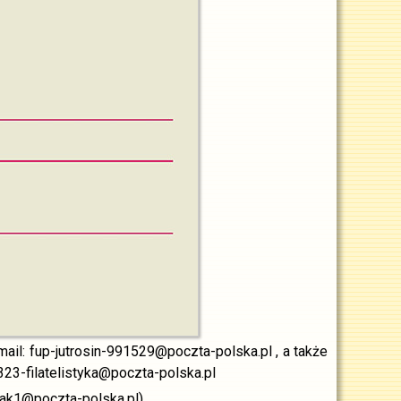
mail: fup-jutrosin-991529@poczta-polska.pl , a także
23-filatelistyka@poczta-polska.pl
wiak1@poczta-polska.pl).