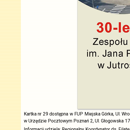
Kartka nr 29 dostępna w FUP Miejska Górka, Ul. Wroc
w Urzędzie Pocztowym Poznań 2, Ul. Głogowska 17, 
Informacji udziela: Regionalny Koordynator ds. Filat