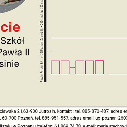
ławska 21,63-930 Jutrosin, kontakt : tel. 885-870-487, adres e
60-700 Poznań, tel. 885-951-557, adres email: up-poznan-2603
elistyki w Poznaniu (telefon: 61 869 74 78, e-mail: maria.stacho