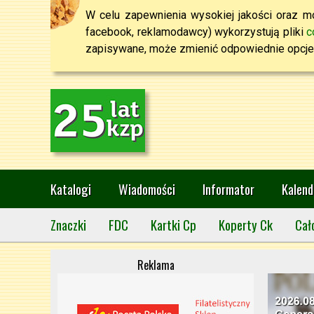
W celu zapewnienia wysokiej jakości oraz mo
facebook, reklamodawcy) wykorzystują pliki
c
zapisywane, może zmienić odpowiednie opcje 
Katalogi
Wiadomości
Informator
Kalend
Znaczki
FDC
Kartki Cp
Koperty Ck
Cał
Reklama