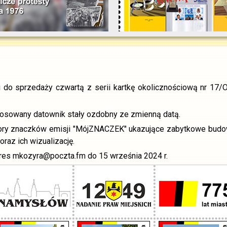
do sprzedaży czwartą z serii kartkę okolicznościową nr 17/O
osowany datownik stały ozdobny ze zmienną datą.
ry znaczków emisji "MójZNACZEK" ukazujące zabytkowe budow
raz ich wizualizację.
res mkozyra@poczta.fm do 15 września 2024 r.