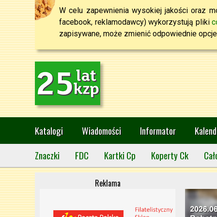
W celu zapewnienia wysokiej jakości oraz mo
facebook, reklamodawcy) wykorzystują pliki
c
zapisywane, może zmienić odpowiednie opcje 
Katalogi
Wiadomości
Informator
Kalend
Znaczki
FDC
Kartki Cp
Koperty Ck
Cał
Reklama