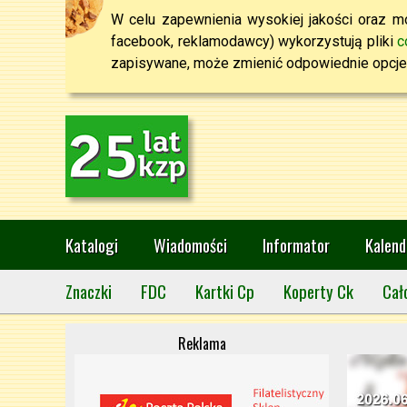
W celu zapewnienia wysokiej jakości oraz mo
facebook, reklamodawcy) wykorzystują pliki
c
zapisywane, może zmienić odpowiednie opcje 
Katalogi
Wiadomości
Informator
Kalend
Znaczki
FDC
Kartki Cp
Koperty Ck
Cał
Reklama