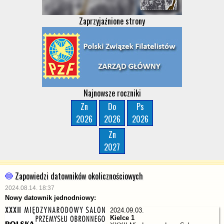
Zaprzyjaźnione strony
Najnowsze roczniki
Zn
Do
Ps
2026
2026
2026
Zn
2027
Zapowiedzi datowników okolicznościowych
2024.08.14. 18:37
Nowy datownik jednodniowy:
2024.09.03.
Kielce 1